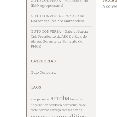
Fabian
GUTO CONVERSA – Maurício Filho
(EAO Agropecuária)
A conve
GUTO CONVERSA – Caio e Rene
Marcondes (Nelore Marcondes)
GUTO CONVERSA – Gabriel Garcia
Cid, Presidente da ABCZ e Ricardo
Abreu, Gerente de Fomento do
PMGZ
CATEGORIAS
Guto Conversa
TAGS
arroba
agropecuaria
bezerra
bezerro
bovinocultura
bovinocultura de
corte
bovinos
carcaça
carcaça bovina
carne
commodities