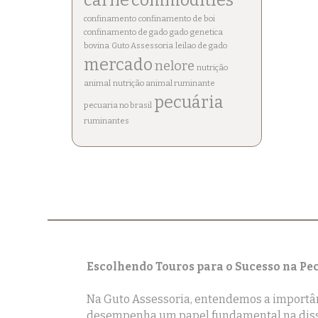
confinamento
confinamento de boi
confinamento de gado
gado
genetica
bovina
Guto Assessoria
leilao de gado
mercado
nelore
nutrição
animal
nutrição animal ruminante
pecuária
pecuaria no brasil
ruminantes
Escolhendo Touros para o Sucesso na Pe
Na Guto Assessoria, entendemos a importânc
desempenha um papel fundamental na disse