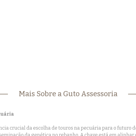
Mais Sobre a Guto Assessoria
cuária
ia crucial da escolha de touros na pecuária para o futuro d
minação da genética no rebanho. A chave está em alinhar