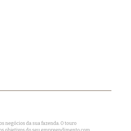
os negócios da sua fazenda. O touro
 os objetivos do seu empreendimento com