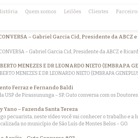
istória
Quem somos
Leilões
Clientes
Parceiro
Posts por tag:
carcaça
ONVERSA – Gabriel Garcia Cid, Presidente da ABCZ e
ONVERSA – Gabriel Garcia Cid, Presidente da ABCZ e Ricar
LBERTO MENEZES E DR LEONARDO NIETO (EMBRAPA G
BERTO MENEZES E DR LEONARDO NIETO (EMBRAPA GENEPLU
Bento Ferraz e Fernando Baldi
da USP de Pirassununga – SP, Guto conversa com os Doutores 
 Yano – Fazenda Santa Tereza
go pecuarista, neste vídeo você vai conhecer o trabalho e a h
ocalizada no município de São Luís de Montes Belos – GO.