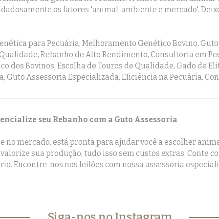
adosamente os fatores 'animal, ambiente e mercado'. Deixe
enética para Pecuária, Melhoramento Genético Bovino, Guto 
 Qualidade, Rebanho de Alto Rendimento, Consultoria em Pec
co dos Bovinos, Escolha de Touros de Qualidade, Gado de Eli
a, Guto Assessoria Especializada, Eficiência na Pecuária, C
tencialize seu Rebanho com a Guto Assessoria
 no mercado, está pronta para ajudar você a escolher animais
valorize sua produção, tudo isso sem custos extras. Conte
rio. Encontre-nos nos leilões com nossa assessoria especial
Siga-nos no Instagram