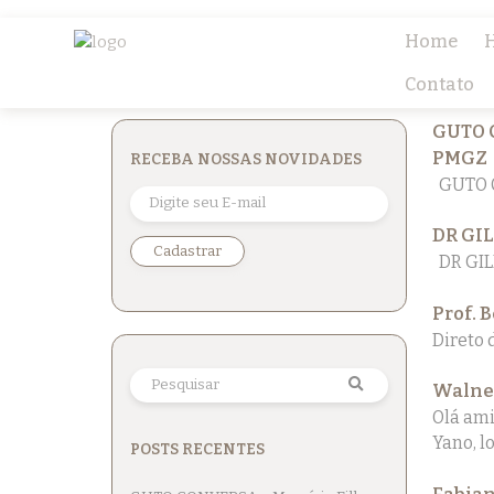
Home
H
Contato
GUTO C
PMGZ
RECEBA NOSSAS NOVIDADES
GUTO C
DR GI
DR GIL
Prof. 
Direto 
Walney
Olá ami
Yano, l
POSTS RECENTES