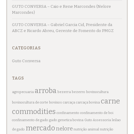
GUTO CONVERSA – Caio e Rene Marcondes (Nelore
Marcondes)
GUTO CONVERSA – Gabriel Garcia Cid, Presidente da
ABCZ e Ricardo Abreu, Gerente de Fomento do PMGZ
CATEGORIAS
Guto Conversa
TAGS
arroba
agropecuaria
bezerra
bezerro
bovinocultura
carne
bovinocultura de corte
bovinos
carcaça
carcaça bovina
commodities
confinamento
confinamento de boi
confinamento de gado
gado
genetica bovina
Guto Assessoria
leilao
mercado
nelore
de gado
nutrição animal
nutrição