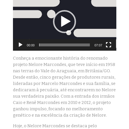
de
vídeo
00:00
07:07
Conheça a emocionante história do renomado
projeto Nelore Marcondes, que teve início em 1958
nas terras do Vale do Araguaia, em Britânia/GO.
Desde então, cinco gerações de produtores rurais,
lideradas por Marcelo Marcondes e sua família, se
dedicaram à pecuária, até encontrarem no Nelore
sua verdadeira paixão. Com a entrada dos irmãos
Caio e Renê Marcondes em 2010 e 2012, o projeto
ganhou impulso, focando no melhoramento
genético e na excelência da criação de Nelore.
Hoje, o Nelore Marcondes se destaca pelo