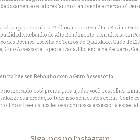
adosamente os fatores 'animal, ambiente e mercado'. Deixe
enética para Pecuária, Melhoramento Genético Bovino, Guto 
 Qualidade, Rebanho de Alto Rendimento, Consultoria em Pec
co dos Bovinos, Escolha de Touros de Qualidade, Gado de Eli
a, Guto Assessoria Especializada, Eficiência na Pecuária, C
tencialize seu Rebanho com a Guto Assessoria
 no mercado, está pronta para ajudar você a escolher animais
valorize sua produção, tudo isso sem custos extras. Conte
rio. Encontre-nos nos leilões com nossa assessoria especial
Siga-nos no Instagram