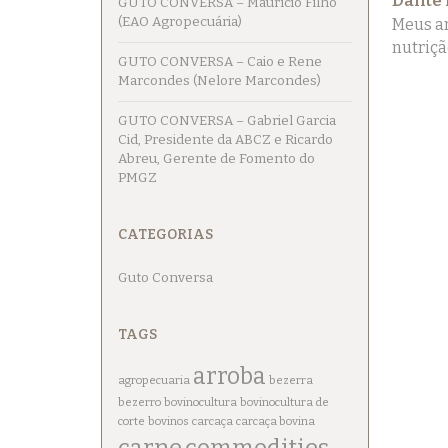
Dante 
GUTO CONVERSA – Maurício Filho
(EAO Agropecuária)
Meus am
nutriçã
GUTO CONVERSA – Caio e Rene
Marcondes (Nelore Marcondes)
GUTO CONVERSA – Gabriel Garcia
Cid, Presidente da ABCZ e Ricardo
Abreu, Gerente de Fomento do
PMGZ
CATEGORIAS
Guto Conversa
TAGS
arroba
agropecuaria
bezerra
bezerro
bovinocultura
bovinocultura de
corte
bovinos
carcaça
carcaça bovina
carne
commodities