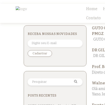
Home
H
Contato
GUTO C
PMGZ
RECEBA NOSSAS NOVIDADES
GUTO C
DR GI
DR GIL
Prof. 
Direto 
Walney
Olá ami
Yano, l
POSTS RECENTES