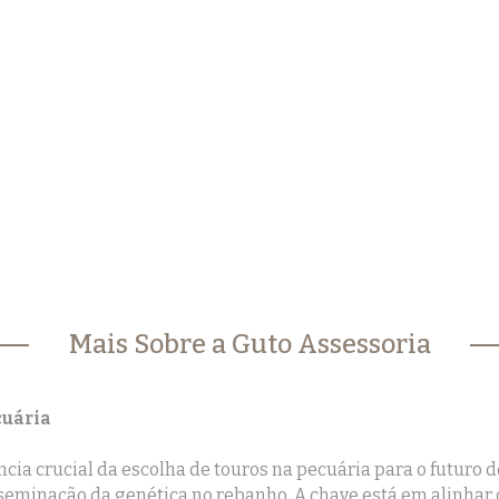
Mais Sobre a Guto Assessoria
cuária
ia crucial da escolha de touros na pecuária para o futuro d
minação da genética no rebanho. A chave está em alinhar