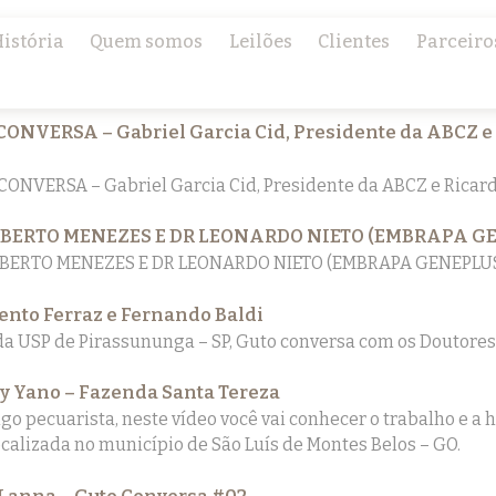
istória
Quem somos
Leilões
Clientes
Parceiro
Posts por tag:
boi gordo
ONVERSA – Gabriel Garcia Cid, Presidente da ABCZ e
ONVERSA – Gabriel Garcia Cid, Presidente da ABCZ e Ricar
LBERTO MENEZES E DR LEONARDO NIETO (EMBRAPA G
BERTO MENEZES E DR LEONARDO NIETO (EMBRAPA GENEPLU
Bento Ferraz e Fernando Baldi
da USP de Pirassununga – SP, Guto conversa com os Doutores 
 Yano – Fazenda Santa Tereza
go pecuarista, neste vídeo você vai conhecer o trabalho e a h
ocalizada no município de São Luís de Montes Belos – GO.