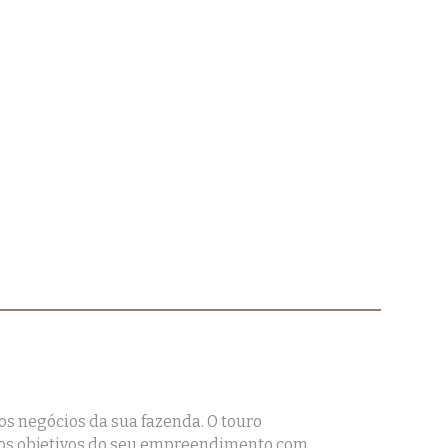
os negócios da sua fazenda. O touro
 os objetivos do seu empreendimento com