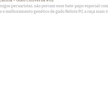
Lanna – Guto Conversa #02
igos pecuaristas, não percam esse bate-papo especial com 
o e melhoramento genético de gado Nelore PO, a raça mais va