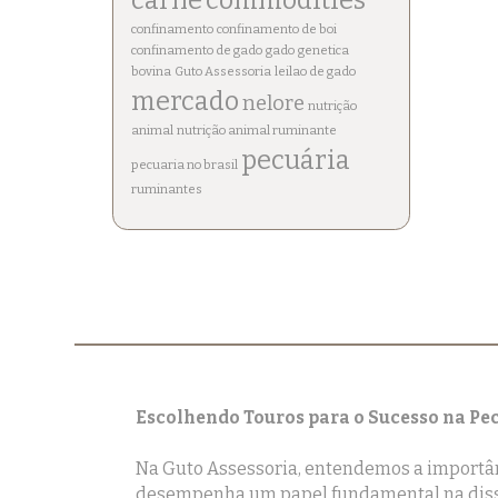
confinamento
confinamento de boi
confinamento de gado
gado
genetica
bovina
Guto Assessoria
leilao de gado
mercado
nelore
nutrição
animal
nutrição animal ruminante
pecuária
pecuaria no brasil
ruminantes
Escolhendo Touros para o Sucesso na Pe
Na Guto Assessoria, entendemos a importânc
desempenha um papel fundamental na disse