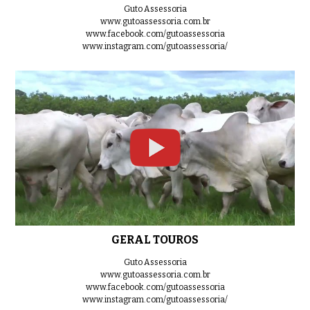
Guto Assessoria
www.gutoassessoria.com.br
www.facebook.com/gutoassessoria
www.instagram.com/gutoassessoria/
LOTE 02
0:39
LOTE 03
0:33
LOTE 04
0:46
GERAL TOUROS
Guto Assessoria
www.gutoassessoria.com.br
LOTE 05
www.facebook.com/gutoassessoria
0:48
www.instagram.com/gutoassessoria/