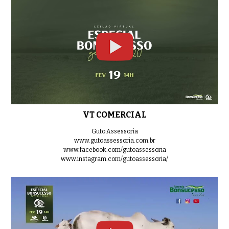
GERAL TOUROS
01:25
LOTE ESPECIAL
01:15
VT COMERCIAL
BATERIA 01
Guto Assessoria
0:31
www.gutoassessoria.com.br
www.facebook.com/gutoassessoria
www.instagram.com/gutoassessoria/
BATERIA 02
0:34