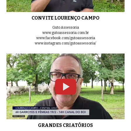
BATERIA 07
0:46
CONVITE LOURENÇO CAMPO
Guto Assessoria
www.gutoassessoria.com.br
www.facebook.com/gutoassessoria
www.instagram.com/gutoassessoria/
BATERIA 08
0:48
BATERIA 09
0:36
LOTE 01
0:44
GRANDES CRIATÓRIOS