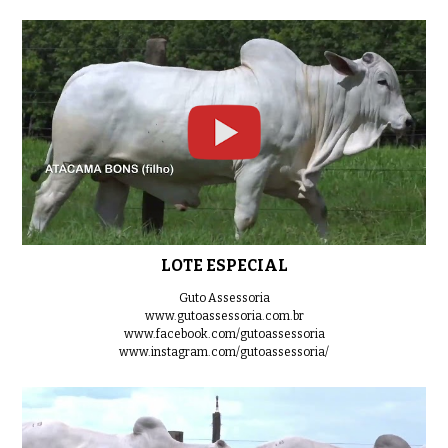
LOTE 06
0:30
LOTE 07
0:39
LOTE ESPECIAL
Guto Assessoria
LOTE 08
www.gutoassessoria.com.br
0:33
www.facebook.com/gutoassessoria
www.instagram.com/gutoassessoria/
LOTE 09
0:58