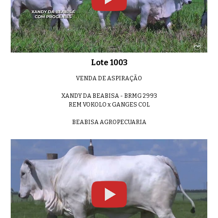
Lote 16
0:35
Lote 1003
VENDA DE ASPIRAÇÃO
Lote 17
XANDY DA BEABISA - BRMG 2993
0:52
REM VOKOLO x GANGES COL
BEABISA AGROPECUARIA
Lote 18
01:42
Lote 19
0:45