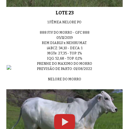
LOTE 23
1 FÊMEA NELORE PO
888 FIV DO MORRO - GFC 888
05/11/2019
REM DIABLU x NEHRU MAT.
iABCZ: 34,10 - DECA: 1
MGTe: 27,35 - TOP: 1%
IQG: 52,68 - TOP: 0,1%
PRENHE DO MAXIMO DO MORRO
PREVISÃO DE PARTO: 01/08/2022
NELORE DO MORRO