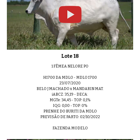
Lote 18
1 FÊMEA NELORE PO
H1700 DA MDLO - MDLO 1700
23/07/2020
BELO J MACHADO x MANDARIN MAT.
iABCZ: 35,19 - DECA:
MGTe: 34,45 - TOP: 0,1%
IQG: 0,00 - TOP: 0%
PRENHE DO BURITI DA MDLO
PREVISÃO DE PARTO: 02/10/2022
FAZENDA MODELO