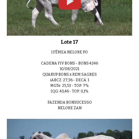
Lote 17
1 FÊMEA NELORE PO
CADENA FIV BONS - BONS 4246
10/08/2021
QUARUP BONS x REM SAGRES
iABCZ: 27,36 - DECA: 1
MGTe: 25,53 - TOP: 7%
IQG: 43,46 - TOP: 0,1%
FAZENDA BONSUCESSO
NELORE ZAN