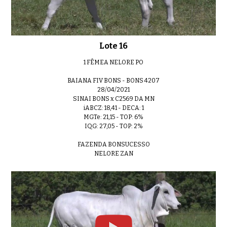
Lote 16
1 FÊMEA NELORE PO
BAIANA FIV BONS - BONS 4207
28/04/2021
SINAI BONS x C2569 DA MN
iABCZ: 18,41 - DECA: 1
MGTe: 21,15 - TOP: 6%
IQG: 27,05 - TOP: 2%
FAZENDA BONSUCESSO
NELORE ZAN