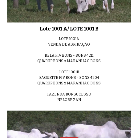
Lote 06
0:34
Lote 1001 A/ LOTE 1001 B
LOTE 1001A
VENDA DE ASPIRAÇÃO
Lote 07
01:02
BELA FIV BONS - BONS 4211
QUARUP BONS x MARANHAO BONS
LOTE 1001B
BAGUETTE FIV BONS - BONS 4204
QUARUP BONS x MARANHAO BONS
Lote 10
0:47
FAZENDA BONSUCESSO
NELORE ZAN
Lote 11
0:36