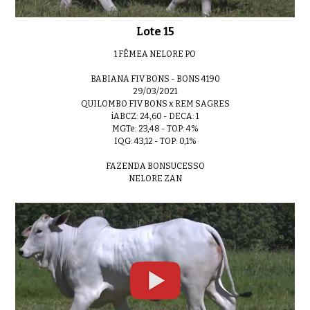
Lote 15
1 FÊMEA NELORE PO
BABIANA FIV BONS - BONS 4190
29/03/2021
QUILOMBO FIV BONS x REM SAGRES
iABCZ: 24,60 - DECA: 1
MGTe: 23,48 - TOP: 4%
IQG: 43,12 - TOP: 0,1%
FAZENDA BONSUCESSO
NELORE ZAN