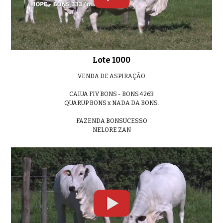
Lote 02
0:44
Lote 1000
Lote 03
VENDA DE ASPIRAÇÃO
01:15
CAIUA FIV BONS - BONS 4263
QUARUP BONS x NADA DA BONS.
FAZENDA BONSUCESSO
NELORE ZAN
Lote 04
0:46
Lote 05
0:50