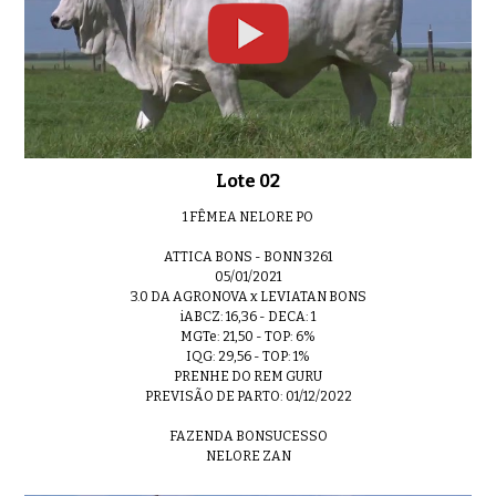
Lote 24
0:33
Lote 02
1 FÊMEA NELORE PO
Lote 25
0:38
ATTICA BONS - BONN 3261
05/01/2021
3.0 DA AGRONOVA x LEVIATAN BONS
iABCZ: 16,36 - DECA: 1
MGTe: 21,50 - TOP: 6%
IQG: 29,56 - TOP: 1%
PRENHE DO REM GURU
LOTE 26
01:09
PREVISÃO DE PARTO: 01/12/2022
FAZENDA BONSUCESSO
NELORE ZAN