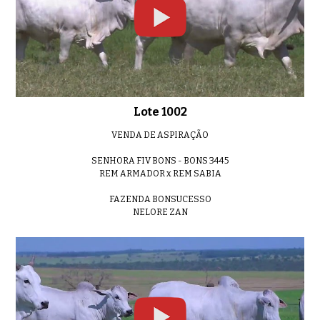
Lote 12
01:00
Lote 1002
Lote 13
0:49
VENDA DE ASPIRAÇÃO
SENHORA FIV BONS - BONS 3445
REM ARMADOR x REM SABIA
FAZENDA BONSUCESSO
Lote 14
NELORE ZAN
0:57
Lote 15
0:47