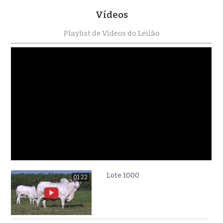
Vídeos
Playlist de Vídeos do Leilão
Lote 1000
01:22