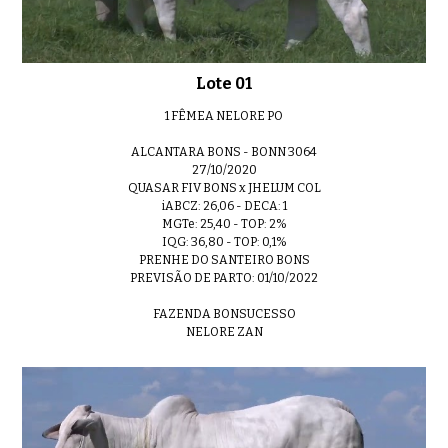
Lote 01
Lote 20
01:04
1 FÊMEA NELORE PO
ALCANTARA BONS - BONN 3064
27/10/2020
QUASAR FIV BONS x JHELUM COL
iABCZ: 26,06 - DECA: 1
Lote 21
01:07
MGTe: 25,40 - TOP: 2%
IQG: 36,80 - TOP: 0,1%
PRENHE DO SANTEIRO BONS
PREVISÃO DE PARTO: 01/10/2022
FAZENDA BONSUCESSO
Lote 22
01:00
NELORE ZAN
LOTE 23
0:59