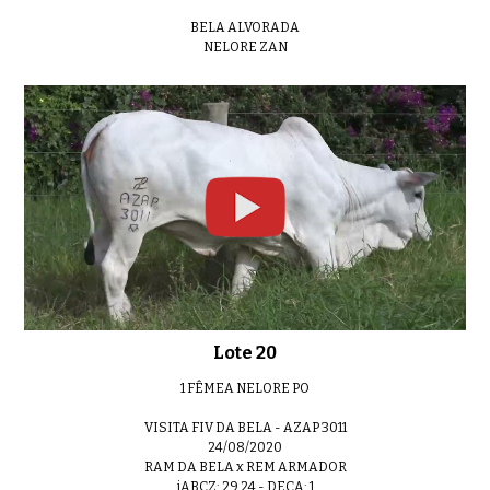
BELA ALVORADA
NELORE ZAN
Lote 20
1 FÊMEA NELORE PO
VISITA FIV DA BELA - AZAP 3011
24/08/2020
RAM DA BELA x REM ARMADOR
iABCZ: 29,24 - DECA: 1