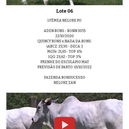
Lote 06
1 FÊMEA NELORE PO
ADEN BONS - BONN 3055
22/10/2020
QUINCY BONS x NADA DA BONS.
iABCZ: 23,30 - DECA: 1
MGTe: 21,65 - TOP: 6%
IQG: 23,62 - TOP: 3%
PRENHE DO ESCULAPIO MAT
PREVISÃO DE PARTO: 01/10/2022
FAZENDA BONSUCESSO
NELORE ZAN