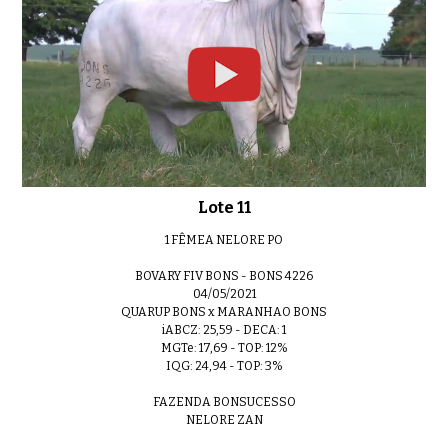
Lote 11
1 FÊMEA NELORE PO
BOVARY FIV BONS - BONS 4226
04/05/2021
QUARUP BONS x MARANHAO BONS
iABCZ: 25,59 - DECA: 1
MGTe: 17,69 - TOP: 12%
IQG: 24,94 - TOP: 3%
FAZENDA BONSUCESSO
NELORE ZAN