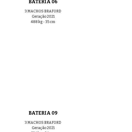
BATERIA 06
GERAL TOUROS BRAFORD
01:01
3 MACHOS BRAFORD
Geração 2021
488 kg - 35 cm
GERAL VACAS PARIDAS BRAFORD
0:53
GERAL NOVILHAS NELORE
01:58
GERAL TOUROS NELORE JOVENS
01:47
BATERIA 09
GERAL TOUROS NELORE
01:15
3 MACHOS BRAFORD
Geração 2021