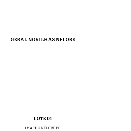
LOTE 06
0:45
LOTE 07
0:53
GERAL NOVILHAS NELORE
LOTE 08
0:43
LOTE 09
0:42
LOTE 10
0:40
LOTE 01
1 MACHO NELORE PO