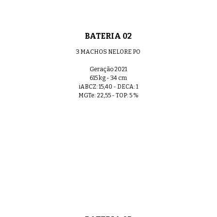
BATERIA 02
3 MACHOS NELORE PO
Geração 2021
615 kg - 34 cm
iABCZ: 15,40 - DECA: 1
MGTe: 22,55 - TOP: 5 %