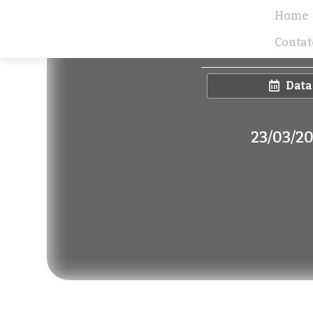
Home
Leilão V
Contat
Data
23/03/2