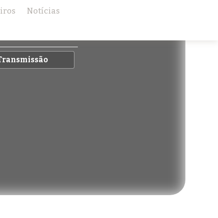
iros
Notícias
×
r Premium
Transmissão