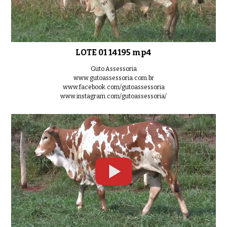
LOTE 06 14204 mp4
0:37
LOTE 01 14195 mp4
LOTE 07 14165 mp4
Guto Assessoria
0:40
www.gutoassessoria.com.br
www.facebook.com/gutoassessoria
www.instagram.com/gutoassessoria/
LOTE 08 14090 mp4
0:41
LOTE 09 13973 mp4
0:47