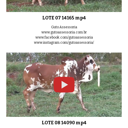
LOTE 07 14165 mp4
LOTE 26 13835 mp4
Guto Assessoria
0:33
www.gutoassessoria.com.br
www.facebook.com/gutoassessoria
www.instagram.com/gutoassessoria/
LOTE 27 13838 mp4
0:50
LOTE 28 14192 mp4
0:38
LOTE 08 14090 mp4
LOTE 29 13646 mp4
0:51