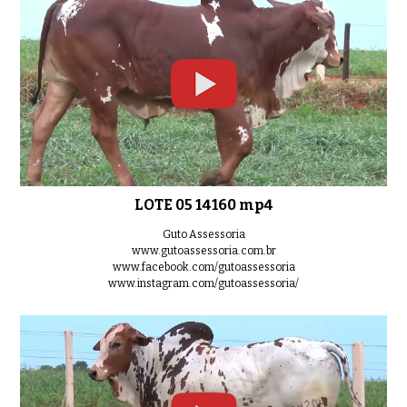
LOTE 18 14261 mp4
0:33
LOTE 19 14110 mp4
0:34
LOTE 05 14160 mp4
Guto Assessoria
www.gutoassessoria.com.br
LOTE 20 14173 mp4
www.facebook.com/gutoassessoria
0:39
www.instagram.com/gutoassessoria/
LOTE 21 14134 mp4
0:32