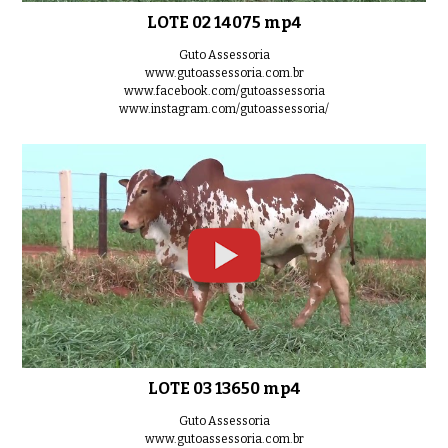
LOTE 02 14075 mp4
LOTE 10 14203 mp4
0:33
Guto Assessoria
www.gutoassessoria.com.br
www.facebook.com/gutoassessoria
www.instagram.com/gutoassessoria/
LOTE 11 14198 mp4
0:45
LOTE 12 14177 mp4
0:36
LOTE 13 13837 mp4
0:57
LOTE 03 13650 mp4
Guto Assessoria
www.gutoassessoria.com.br