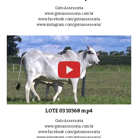
LOTE 09 10268 2587 mp4
Guto Assessoria
0:37
www.gutoassessoria.com.br
www.facebook.com/gutoassessoria
www.instagram.com/gutoassessoria/
LOTE 10 1955 2060 1947 mp4
0:43
LOTE 11 10320 mp4
0:42
LOTE 03 10368 mp4
LOTE 12 9364 mp4
0:39
Guto Assessoria
www.gutoassessoria.com.br
www.facebook.com/gutoassessoria
www.instagram.com/gutoassessoria/