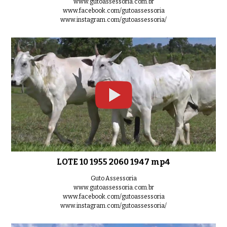
www.gutoassessoria.com.br
www.facebook.com/gutoassessoria
www.instagram.com/gutoassessoria/
LOTE 29 4892 3507 4841 4215 mp4
0:31
LOTE 30 2734 3131 9752 4734 mp4
0:40
LOTE 10 1955 2060 1947 mp4
LOTE 31 2045 3153 4146 2827 mp4
0:35
Guto Assessoria
www.gutoassessoria.com.br
www.facebook.com/gutoassessoria
www.instagram.com/gutoassessoria/
LOTE 32 3060 3243 3248 mp4