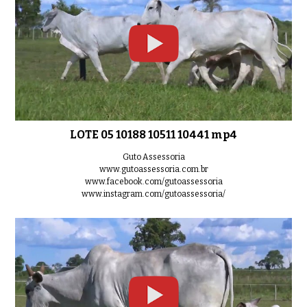
LOTE 18 9496 REAQ3 mp4
0:34
LOTE 19 4647 mp4
0:31
LOTE 05 10188 10511 10441 mp4
Guto Assessoria
www.gutoassessoria.com.br
www.facebook.com/gutoassessoria
www.instagram.com/gutoassessoria/
LOTE 20 3255 3892 9738 mp4
0:32
LOTE 20 3255 3892 9738 mp4
0:32