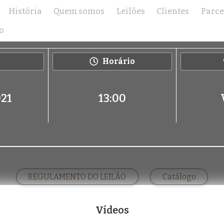
História
Quem somos
Leilões
Clientes
Parce
LEILÃO TRIO BONSUCESSO
o
Horário
021
13:00
REGULAMENTO DO LEILÃO
Catálogo
Vídeos