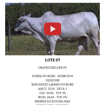
LOTE 07
1 MATRIZ NELORE PO
SONYA FIV BONS - BONN 2574
01/01/2018
REM DHEEF x JAMBO FIV BONS
iABCZ: 22,01 - DECA: 1
IQG: 30,04 - TOP: 1%
MGTe: 24,63 - TOP: 3%
PRENHE DO ESTORIL MAT