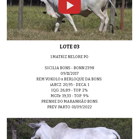
LOTE 19
01:03
LOTE 03
LOTE 20
1 MATRIZ NELORE PO
0:51
SICILIA BONS - BONN 2398
09/11/2017
REM VOKOLO x BERLOQUE DA BONS.
iABCZ: 20,95 - DECA: 1
IQG: 26,89 - TOP: 2%
LOTE 21
0:56
MGTe: 19,33 - TOP: 9%
PRENHE DO MARANHÃO BONS
PREV. PARTO: 01/09/2022
LOTE 22
0:47