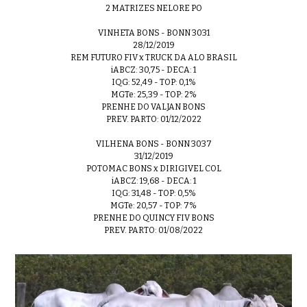
2 MATRIZES NELORE PO
VINHETA BONS - BONN 3031
28/12/2019
REM FUTURO FIV x TRUCK DA ALO BRASIL
iABCZ: 30,75 - DECA: 1
IQG: 52,49 - TOP: 0,1%
MGTe: 25,39 - TOP: 2%
PRENHE DO VALJAN BONS
PREV. PARTO: 01/12/2022
VILHENA BONS - BONN 3037
31/12/2019
POTOMAC BONS x DIRIGIVEL COL
iABCZ: 19,68 - DECA: 1
IQG: 31,48 - TOP: 0,5%
MGTe: 20,57 - TOP: 7%
PRENHE DO QUINCY FIV BONS
PREV. PARTO: 01/08/2022