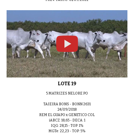
LOTE 19
5 MATRIZES NELORE PO
TAIEIRA BONS - BONN 2631
24/09/2018
REM EL GUAPO x GENETICO COL
iABCZ: 18,65 - DECA: 1
IQG: 28,15 - TOP: 1%
MGTe: 22,23 - TOP: 5%