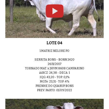
LOTE 23
0:43
LOTE 04
LOTE 24
0:54
1 MATRIZ NELORE PO
SERRITA BONS - BONN 2420
26/11/2017
TORNADO MAT. x JHVM 8608 CAMPARINO
iABCZ: 24,38 - DECA: 1
LOTE 25
0:33
IQG: 43,20 - TOP: 0,1%
MGTe: 23,31 - TOP: 4%
PRENHE DO QUARUP BONS
PREV. PARTO: 01/09/2022
LOTE 26
0:47