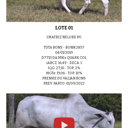
LOTE 11
0:55
LOTE 01
1 MATRIZ NELORE PO
LOTE 12
0:51
TUTA BONS - BONN 2857
04/01/2019
D7713 DA MN x QUARK COL
iABCZ: 16,49 - DECA: 1
IQG: 27,10 - TOP: 2%
MGTe: 19,06 - TOP: 10%
LOTE 13
0:50
PRENHE DO VALJAN BONS
PREV. PARTO: 01/09/2022
LOTE 14
01:09