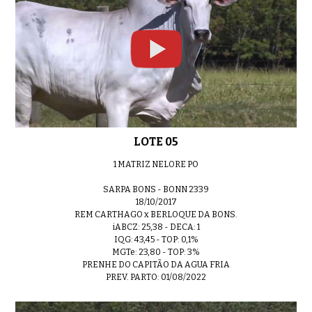
LOTE 27
0:31
LOTE 05
LOTE 28
0:34
1 MATRIZ NELORE PO
SARPA BONS - BONN 2339
18/10/2017
REM CARTHAGO x BERLOQUE DA BONS.
iABCZ: 25,38 - DECA: 1
IQG: 43,45 - TOP: 0,1%
MGTe: 23,80 - TOP: 3%
PRENHE DO CAPITÃO DA AGUA FRIA
PREV. PARTO: 01/08/2022