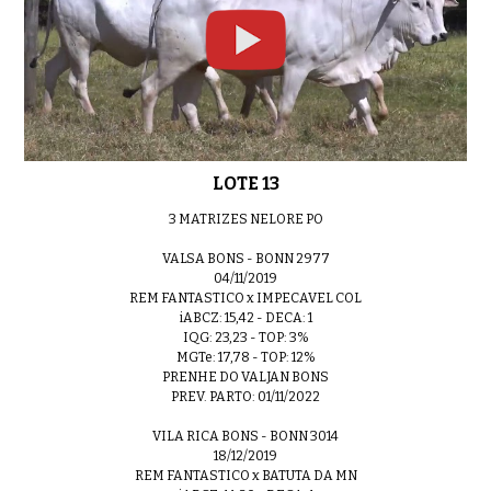
LOTE 13
3 MATRIZES NELORE PO
VALSA BONS - BONN 2977
04/11/2019
REM FANTASTICO x IMPECAVEL COL
iABCZ: 15,42 - DECA: 1
IQG: 23,23 - TOP: 3%
MGTe: 17,78 - TOP: 12%
PRENHE DO VALJAN BONS
PREV. PARTO: 01/11/2022
VILA RICA BONS - BONN 3014
18/12/2019
REM FANTASTICO x BATUTA DA MN