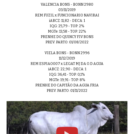
VALENCIA BONS - BONN 2980
03/11/2019
REM FUZIL x FUNCIONARIO NAVIRAI
iABCZ: 11,82 - DECA: 1
IQG: 25,79 - TOP: 2%
MGTe: 13,58 - TOP: 22%
PRENHE DO QUINCY FIV BONS
PREV. PARTO: 01/08/2022
VIELA BONS - BONN 2996
11/12/2019
REM ESPIAO007 x LEGAT MJ DA O.D AGUA
iABCZ: 22,90 - DECA: 1
IQG: 36,41 - TOP: 0,1%
MGTe: 19,91 - TOP: 8%
PRENHE DO CAPITÃO DA AGUA FRIA
PREV. PARTO: 01/11/2022