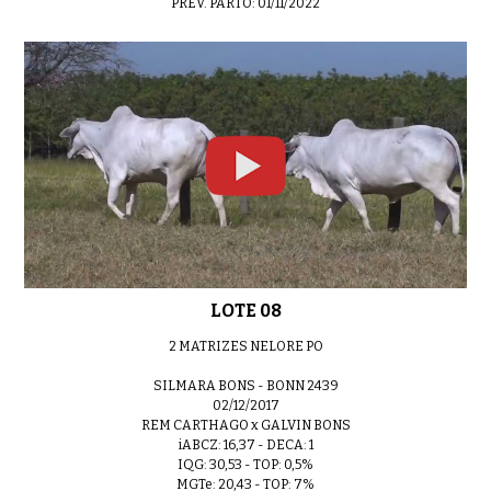
PREV. PARTO: 01/11/2022
LOTE 08
2 MATRIZES NELORE PO
SILMARA BONS - BONN 2439
02/12/2017
REM CARTHAGO x GALVIN BONS
iABCZ: 16,37 - DECA: 1
IQG: 30,53 - TOP: 0,5%
MGTe: 20,43 - TOP: 7%