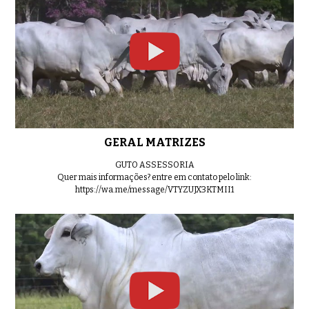
LOTE 03
0:42
LOTE 04
0:35
GERAL MATRIZES
LOTE 05
GUTO ASSESSORIA
0:46
Quer mais informações? entre em contato pelo link:
https://wa.me/message/VTYZUJX3KTMII1
LOTE 06
0:50