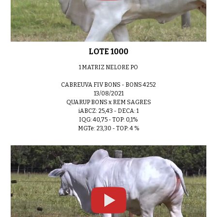
LOTE 07
0:48
LOTE 1000
LOTE 08
1 MATRIZ NELORE PO
0:55
CABREUVA FIV BONS - BONS 4252
13/08/2021
QUARUP BONS x REM SAGRES
iABCZ: 25,43 - DECA: 1
IQG: 40,75 - TOP: 0,1%
LOTE 09
0:38
MGTe: 23,30 - TOP: 4 %
LOTE 10
0:46