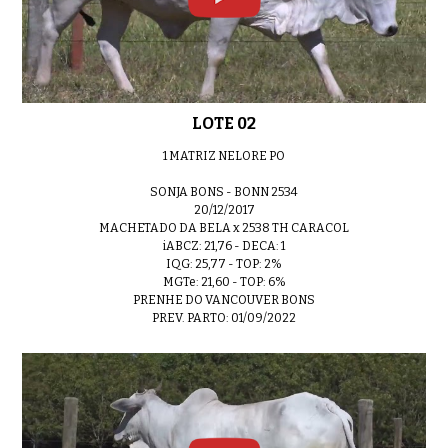
LOTE 15
0:47
LOTE 02
1 MATRIZ NELORE PO
LOTE 16
0:35
SONJA BONS - BONN 2534
20/12/2017
MACHETADO DA BELA x 2538 TH CARACOL
iABCZ: 21,76 - DECA: 1
IQG: 25,77 - TOP: 2%
LOTE 17
MGTe: 21,60 - TOP: 6%
0:54
PRENHE DO VANCOUVER BONS
PREV. PARTO: 01/09/2022
LOTE 18
0:54