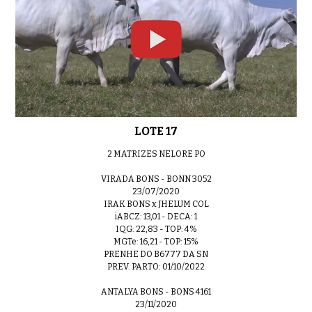
LOTE 17
2 MATRIZES NELORE PO
VIRADA BONS - BONN 3052
23/07/2020
IRAK BONS x JHELUM COL
iABCZ: 13,01 - DECA: 1
IQG: 22,83 - TOP: 4%
MGTe: 16,21 - TOP: 15%
PRENHE DO B6777 DA SN
PREV. PARTO: 01/10/2022
ANTALYA BONS - BONS 4161
23/11/2020