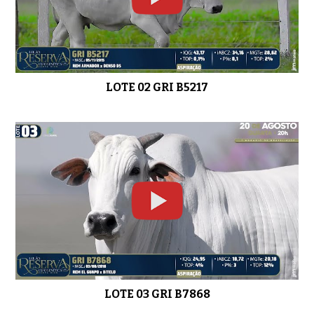
LOTE 09 GRI C1615
0:58
LOTE 02 GRI B5217
LOTE 10 GRI B8796
0:49
LOTE 11 GRI C1415
01:12
LOTE 03 GRI B7868
LOTE 12 GRI C1616
01:15