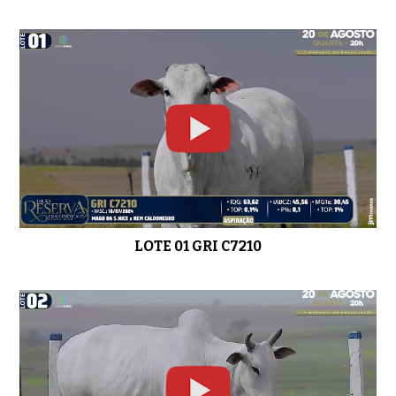
LOTE 05 GRI B6672
01:29
LOTE 06 GRI C1772
0:34
LOTE 01 GRI C7210
LOTE 07 C976 da SN
0:49
LOTE 08 GRI C393
01:28