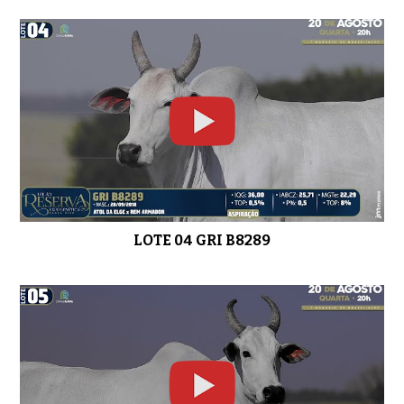
LOTE 14 GRI C3810
01:50
LOTE 15 GRI C5318
02:04
LOTE 04 GRI B8289
LOTE 16 GRI C6080
01:48