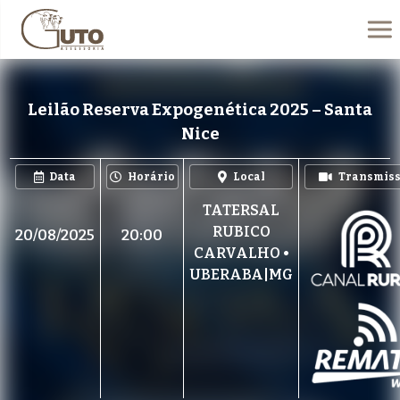
Leilão Reserva Expogenética 2025 – Santa
Nice
Data
Horário
Local
Transmis
TATERSAL
RUBICO
20/08/2025
20:00
CARVALHO •
UBERABA|MG