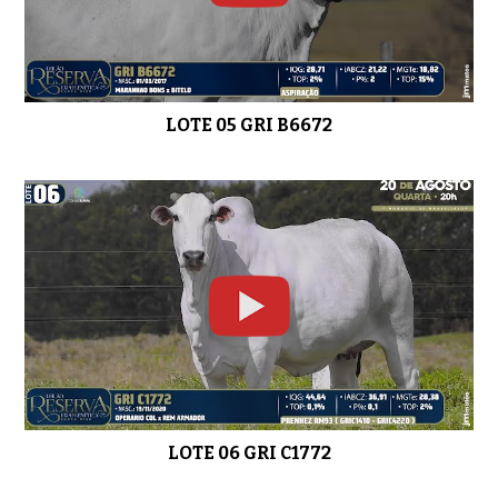
LOTE 17 GRI C6048
01:54
LOTE 05 GRI B6672
LOTE 18 GRI C6005
01:15
LOTE 19 GRI C5989
01:15
LOTE 20 GRI C6930
01:53
LOTE 06 GRI C1772