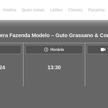
História
Quem somos
Leilões
Clientes
Parceiros
vera Fazenda Modelo – Guto Grassano & Co
Horário
24
13:30