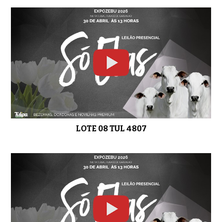
LOTE 24 TUL 5255
0:57
LOTE 25 TUL 2989
01:41
LOTE 26 TUL 3995
01:45
LOTE 08 TUL 4807
LOTE 27 RDM B4649 e RDM B4702
01:41