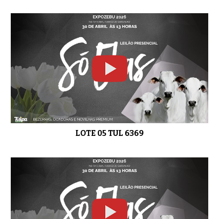
LOTE 17 TUL 4966
0:49
LOTE 18 TUL 5593
02:09
LOTE 05 TUL 6369
LOTE 19 APKT 933
01:05