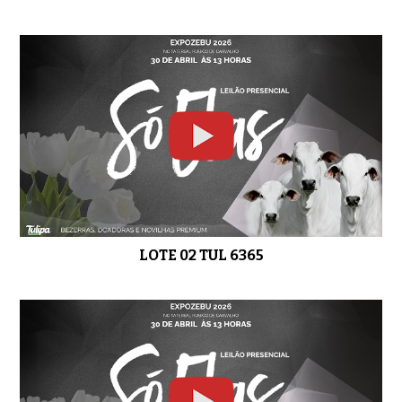
LOTE 09 TUL 4198
01:00
LOTE 10 TUL 4965
01:19
LOTE 02 TUL 6365
LOTE 11 TUL 4961
0:56
LOTE 12 TUL 4975
0:52