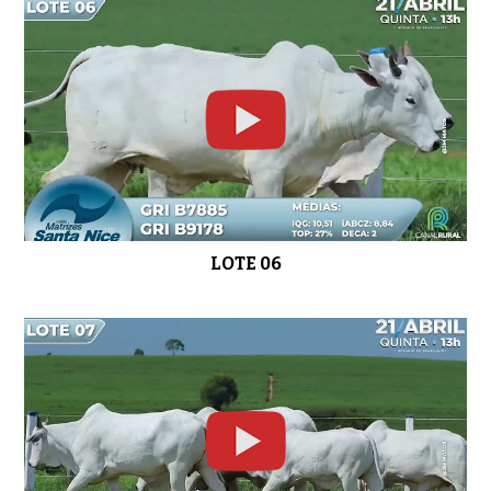
LOTE 18
01:01
LOTE 19
01:04
LOTE 06
LOTE 20
01:03
LOTE 21
0:51