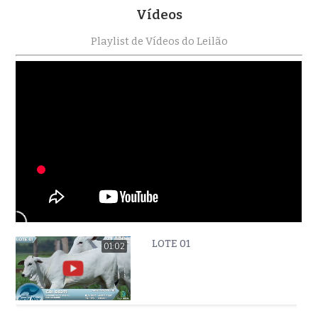
Vídeos
Playlist de Vídeos do Leilão
LOTE 01
01:02