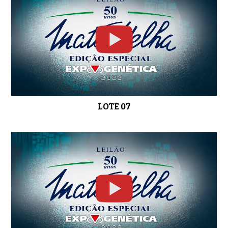
LOTE 22
0:59
LOTE 07
LOTE 23
01:01
LOTE 24
0:54
LOTE 25
01:03