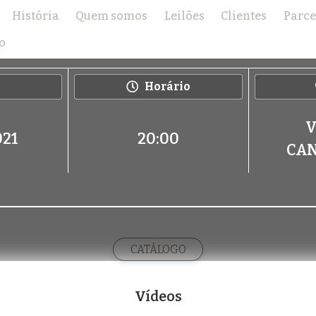
História
Quem somos
Leilões
Clientes
Parce
LEILÃO FAZENDAS OURO BRANCO
o
Horário
V
021
20:00
CAN
CATÁLOGO
Vídeos