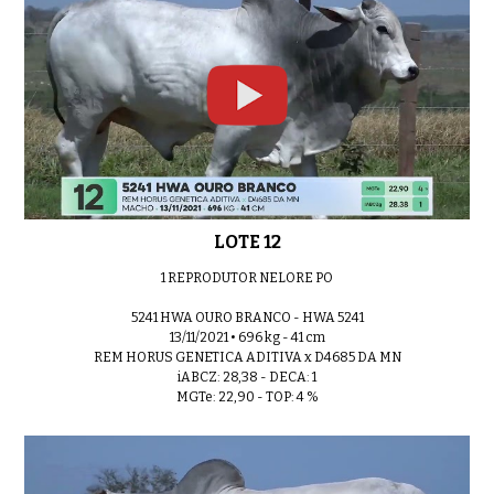
LOTE 12
1 REPRODUTOR NELORE PO
5241 HWA OURO BRANCO - HWA 5241
13/11/2021 • 696 kg - 41 cm
REM HORUS GENETICA ADITIVA x D4685 DA MN
iABCZ: 28,38 - DECA: 1
MGTe: 22,90 - TOP: 4 %