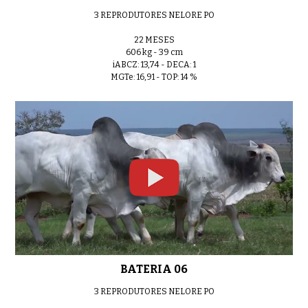
3 REPRODUTORES NELORE PO
LOTE 09
0:40
22 MESES
606 kg - 39 cm
iABCZ: 13,74 - DECA: 1
MGTe: 16,91 - TOP: 14 %
LOTE 10
0:40
LOTE 11
0:40
LOTE 12
0:40
BATERIA 06
3 REPRODUTORES NELORE PO