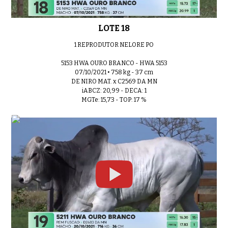
LOTE 18
1 REPRODUTOR NELORE PO
5153 HWA OURO BRANCO - HWA 5153
07/10/2021 • 758 kg - 37 cm
DE NIRO MAT. x C2569 DA MN
iABCZ: 20,99 - DECA: 1
MGTe: 15,73 - TOP: 17 %