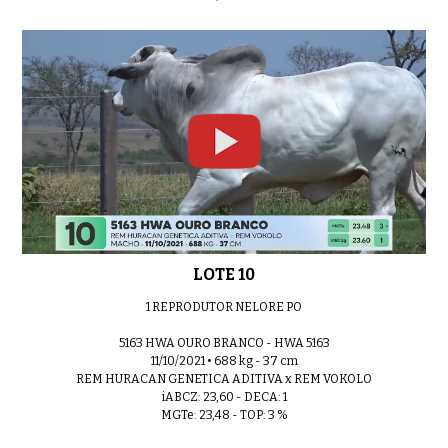
LOTE 10
1 REPRODUTOR NELORE PO
5163 HWA OURO BRANCO - HWA 5163
11/10/2021 • 688 kg - 37 cm
REM HURACAN GENETICA ADITIVA x REM VOKOLO
iABCZ: 23,60 - DECA: 1
MGTe: 23,48 - TOP: 3 %