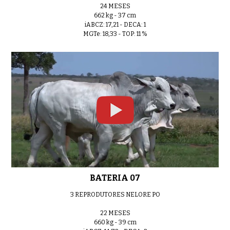
24 MESES
662 kg - 37 cm
LOTE 13
iABCZ: 17,21 - DECA: 1
0:40
MGTe: 18,33 - TOP: 11 %
LOTE 14
0:40
LOTE 15
0:40
BATERIA 07
3 REPRODUTORES NELORE PO
LOTE 16
0:40
22 MESES
660 kg - 39 cm