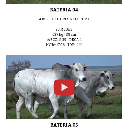
LOTE 05
0:40
BATERIA 04
4 REPRODUTORES NELORE PO
20 MESES
627 kg - 38 cm
LOTE 06
0:40
iABCZ: 15,59 - DECA: 1
MGTe: 17,06 - TOP: 14 %
LOTE 07
0:40
LOTE 08
0:40
BATERIA 05