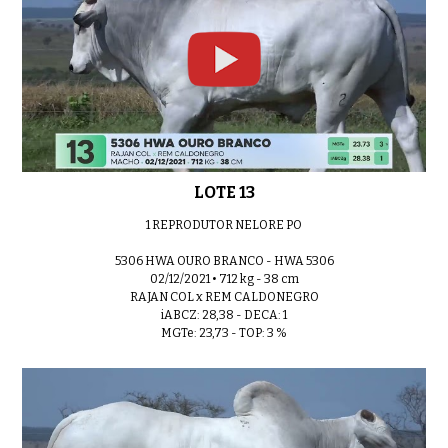
LOTE 13
1 REPRODUTOR NELORE PO
5306 HWA OURO BRANCO - HWA 5306
02/12/2021 • 712 kg - 38 cm
RAJAN COL x REM CALDONEGRO
iABCZ: 28,38 - DECA: 1
MGTe: 23,73 - TOP: 3 %