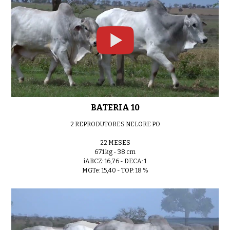
BATERIA 10
2 REPRODUTORES NELORE PO
22 MESES
671 kg - 38 cm
iABCZ: 16,76 - DECA: 1
MGTe: 15,40 - TOP: 18 %