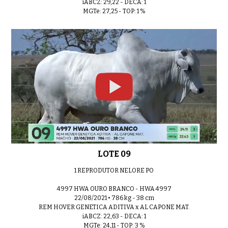
iABCZ: 29,22 - DECA: 1
MGTe: 27,25 - TOP: 1 %
LOTE 09
1 REPRODUTOR NELORE PO
4997 HWA OURO BRANCO - HWA 4997
22/08/2021 • 786 kg - 38 cm
REM HOVER GENETICA ADITIVA x AL CAPONE MAT.
iABCZ: 22,63 - DECA: 1
MGTe: 24,11 - TOP: 3 %