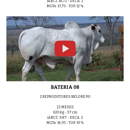
iABCZ: 14,72 - DECA: 2
MGTe: 17,75 - TOP: 12 %
LOTE 17
0:40
LOTE 18
0:40
BATERIA 08
2 REPRODUTORES NELORE PO
22 MESES
620 kg - 37 cm
iABCZ: 9,87 - DECA: 2
MGTe: 14,95 - TOP: 19 %