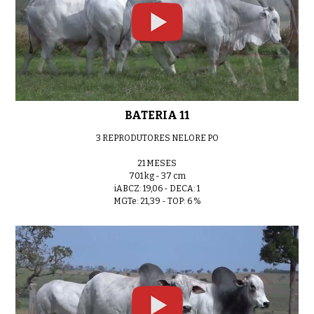
BATERIA 11
3 REPRODUTORES NELORE PO
21 MESES
701 kg - 37 cm
iABCZ: 19,06 - DECA: 1
MGTe: 21,39 - TOP: 6 %