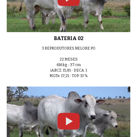
BATERIA 10
0:46
BATERIA 02
3 REPRODUTORES NELORE PO
22 MESES
616 kg - 37 cm
BATERIA 11
0:51
iABCZ: 15,81 - DECA: 1
MGTe: 17,21 - TOP: 13 %
BATERIA 12
0:45