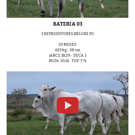
LOTE 01
0:40
BATERIA 03
3 REPRODUTORES NELORE PO
LOTE 02
0:40
20 MESES
629 kg - 38 cm
iABCZ: 18,29 - DECA: 1
MGTe: 20,61 - TOP: 7 %
LOTE 03
0:40
LOTE 04
0:40