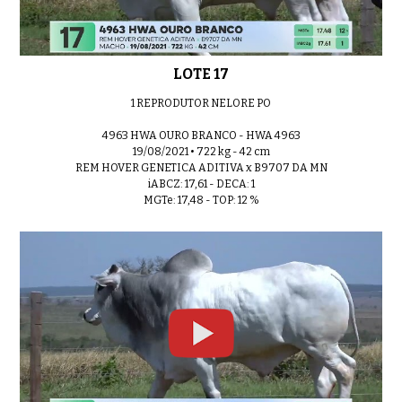
LOTE 17
1 REPRODUTOR NELORE PO
4963 HWA OURO BRANCO - HWA 4963
19/08/2021 • 722 kg - 42 cm
REM HOVER GENETICA ADITIVA x B9707 DA MN
iABCZ: 17,61 - DECA: 1
MGTe: 17,48 - TOP: 12 %