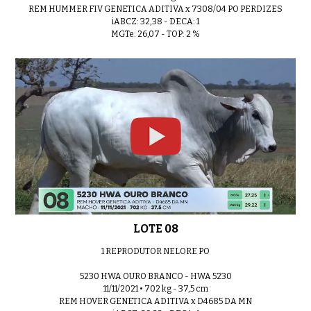
REM HUMMER FIV GENETICA ADITIVA x 7308/04 PO PERDIZES
iABCZ: 32,38 - DECA: 1
MGTe: 26,07 - TOP: 2 %
LOTE 08
1 REPRODUTOR NELORE PO
5230 HWA OURO BRANCO - HWA 5230
11/11/2021 • 702 kg - 37,5 cm
REM HOVER GENETICA ADITIVA x D4685 DA MN