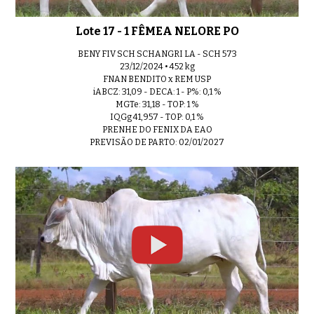
Lote 17 - 1 FÊMEA NELORE PO
BENY FIV SCH SCHANGRI LA - SCH 573
23/12/2024 • 452 kg
FNAN BENDITO x REM USP
iABCZ: 31,09 - DECA: 1 - P%: 0,1 %
MGTe: 31,18 - TOP: 1 %
IQGg 41,957 - TOP: 0,1 %
PRENHE DO FENIX DA EAO
PREVISÃO DE PARTO: 02/01/2027