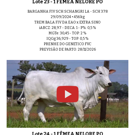
Lote 23 - 1 FÊMEA NELORE PO
BARGANHA FIV SCH SCHANGRI LA - SCH 378
29/09/2024 • 456 kg
TREM BALA FIV DA EAO x EXTRA SINO
iABCZ: 28,97 - DECA: 1 - P%: 0,5 %
MGTe: 30,45 - TOP: 2 %
IQGg 36,929 - TOP: 0,5 %
PRENHE DO GENETICO FVC
PREVISÃO DE PARTO: 28/11/2026
Lote 24 - 1 FÊMEA NELORE PO