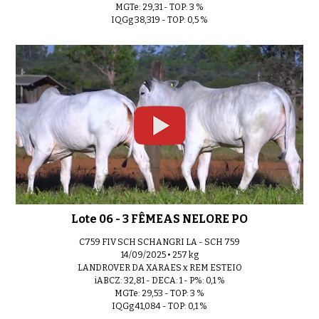
MGTe: 29,31 - TOP: 3 %
IQGg 38,319 - TOP: 0,5 %
Lote 26 - 1 FÊMEA NELORE PO
0:34
Lote 27 - 1 FÊMEA NELORE PO
0:35
Lote 28 - 1 FÊMEA NELORE PO
0:33
Lote 06 - 3 FÊMEAS NELORE PO
C759 FIV SCH SCHANGRI LA - SCH 759
14/09/2025 • 257 kg
LANDROVER DA XARAES x REM ESTEIO
iABCZ: 32,81 - DECA: 1 - P%: 0,1 %
MGTe: 29,53 - TOP: 3 %
IQGg 41,084 - TOP: 0,1 %