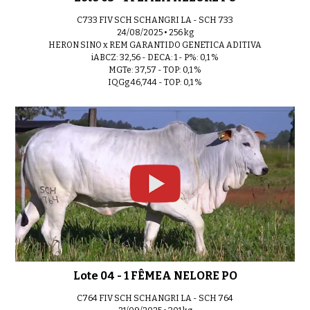
Lote 18 - 1 FÊMEA NELORE PO
C733 FIV SCH SCHANGRI LA - SCH 733
0:31
24/08/2025 • 256 kg
HERON SINO x REM GARANTIDO GENETICA ADITIVA
iABCZ: 32,56 - DECA: 1 - P%: 0,1 %
MGTe: 37,57 - TOP: 0,1 %
IQGg 46,744 - TOP: 0,1 %
Lote 19 - 1 FÊMEA NELORE PO
0:33
Lote 20 - 1 FÊMEA NELORE PO
0:32
Lote 21 - 1 FÊMEA NELORE PO
0:38
Lote 04 - 1 FÊMEA NELORE PO
C764 FIV SCH SCHANGRI LA - SCH 764