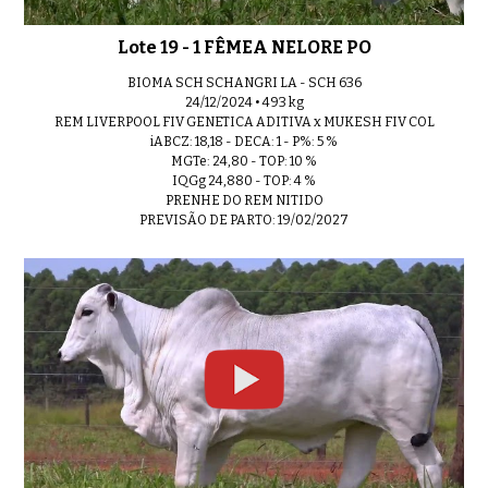
Lote 19 - 1 FÊMEA NELORE PO
BIOMA SCH SCHANGRI LA - SCH 636
24/12/2024 • 493 kg
REM LIVERPOOL FIV GENETICA ADITIVA x MUKESH FIV COL
iABCZ: 18,18 - DECA: 1 - P%: 5 %
MGTe: 24,80 - TOP: 10 %
IQGg 24,880 - TOP: 4 %
PRENHE DO REM NITIDO
PREVISÃO DE PARTO: 19/02/2027