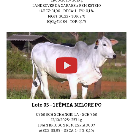
21/09/2025 • 301 kg
LANDROVER DA XARAES x REM ESTEIO
iABCZ: 31,00 - DECA: 1 - P%: 0,1 %
Lote 22 - 1 FÊMEA NELORE PO
0:39
MGTe: 30,23 - TOP: 2 %
IQGg 41,084 - TOP: 0,1 %
Lote 23 - 1 FÊMEA NELORE PO
0:34
Lote 24 - 1 FÊMEA NELORE PO
0:31
Lote 05 - 1 FÊMEA NELORE PO
C768 SCH SCHANGRI LA - SCH 768
Lote 25 - 1 FÊMEA NELORE PO
0:33
12/10/2025 • 253 kg
FNAN BRIOSO x REM ESPIAO007
iABCZ: 33,99 - DECA: 1 - P%: 0,1 %