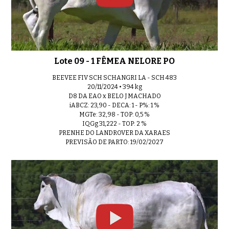
Lote 09 - 1 FÊMEA NELORE PO
BEEVEE FIV SCH SCHANGRI LA - SCH 483
20/11/2024 • 394 kg
D8 DA EAO x BELO J MACHADO
iABCZ: 23,90 - DECA: 1 - P%: 1 %
MGTe: 32,98 - TOP: 0,5 %
IQGg 31,222 - TOP: 2 %
PRENHE DO LANDROVER DA XARAES
PREVISÃO DE PARTO: 19/02/2027