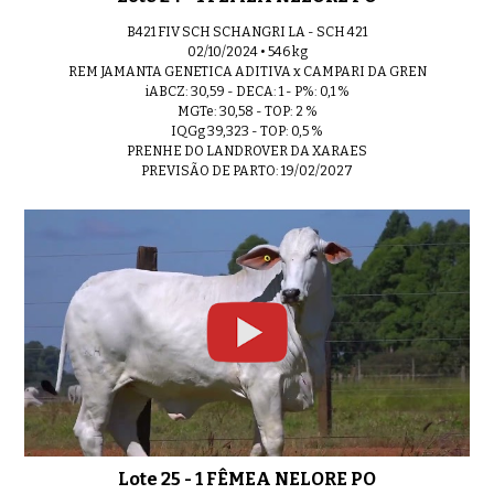
B421 FIV SCH SCHANGRI LA - SCH 421
02/10/2024 • 546 kg
REM JAMANTA GENETICA ADITIVA x CAMPARI DA GREN
iABCZ: 30,59 - DECA: 1 - P%: 0,1 %
MGTe: 30,58 - TOP: 2 %
IQGg 39,323 - TOP: 0,5 %
PRENHE DO LANDROVER DA XARAES
PREVISÃO DE PARTO: 19/02/2027
Lote 25 - 1 FÊMEA NELORE PO