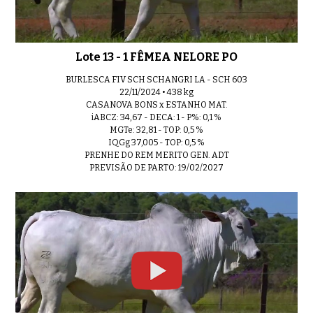
Lote 13 - 1 FÊMEA NELORE PO
BURLESCA FIV SCH SCHANGRI LA - SCH 603
22/11/2024 • 438 kg
CASANOVA BONS x ESTANHO MAT.
iABCZ: 34,67 - DECA: 1 - P%: 0,1 %
MGTe: 32,81 - TOP: 0,5 %
IQGg 37,005 - TOP: 0,5 %
PRENHE DO REM MERITO GEN. ADT
PREVISÃO DE PARTO: 19/02/2027