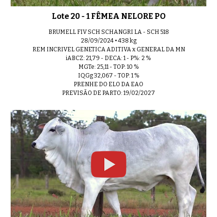
Lote 20 - 1 FÊMEA NELORE PO
BRUMELL FIV SCH SCHANGRI LA - SCH 518
28/09/2024 • 438 kg
REM INCRIVEL GENETICA ADITIVA x GENERAL DA MN
iABCZ: 21,79 - DECA: 1 - P%: 2 %
MGTe: 25,11 - TOP: 10 %
IQGg 32,067 - TOP: 1 %
PRENHE DO ELO DA EAO
PREVISÃO DE PARTO: 19/02/2027