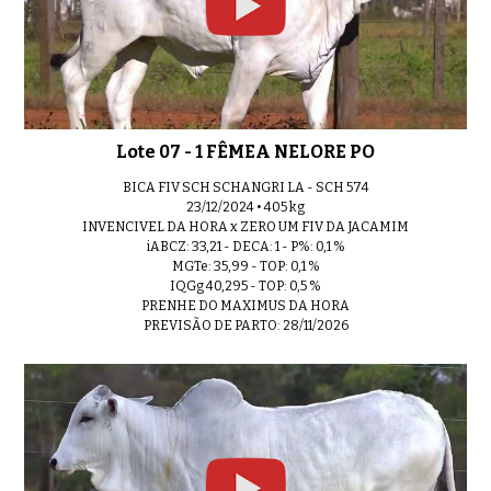
Lote 07 - 1 FÊMEA NELORE PO
BICA FIV SCH SCHANGRI LA - SCH 574
23/12/2024 • 405 kg
INVENCIVEL DA HORA x ZERO UM FIV DA JACAMIM
iABCZ: 33,21 - DECA: 1 - P%: 0,1 %
MGTe: 35,99 - TOP: 0,1 %
IQGg 40,295 - TOP: 0,5 %
PRENHE DO MAXIMUS DA HORA
PREVISÃO DE PARTO: 28/11/2026