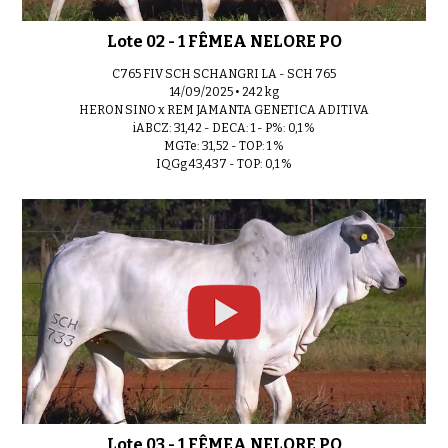
Lote 14 - 1 FÊMEA NELORE PO
0:47
Lote 02 - 1 FÊMEA NELORE PO
C765 FIV SCH SCHANGRI LA - SCH 765
14/09/2025 • 242 kg
HERON SINO x REM JAMANTA GENETICA ADITIVA
iABCZ: 31,42 - DECA: 1 - P%: 0,1 %
Lote 15 - 1 FÊMEA NELORE PO
0:42
MGTe: 31,52 - TOP: 1 %
IQGg 43,437 - TOP: 0,1 %
Lote 16 - 1 FÊMEA NELORE PO
0:37
Lote 17 - 1 FÊMEA NELORE PO
0:36
Lote 03 - 1 FÊMEA NELORE PO