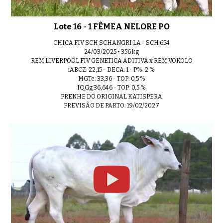
Lote 16 - 1 FÊMEA NELORE PO
CHICA FIV SCH SCHANGRI LA - SCH 654
24/03/2025 • 356 kg
REM LIVERPOOL FIV GENETICA ADITIVA x REM VOKOLO
iABCZ: 22,15 - DECA: 1 - P%: 2 %
MGTe: 33,36 - TOP: 0,5 %
IQGg 36,646 - TOP: 0,5 %
PRENHE DO ORIGINAL KATISPERA
PREVISÃO DE PARTO: 19/02/2027