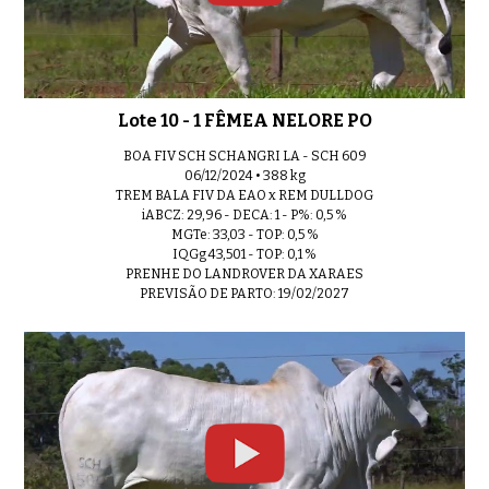
Lote 10 - 1 FÊMEA NELORE PO
BOA FIV SCH SCHANGRI LA - SCH 609
06/12/2024 • 388 kg
TREM BALA FIV DA EAO x REM DULLDOG
iABCZ: 29,96 - DECA: 1 - P%: 0,5 %
MGTe: 33,03 - TOP: 0,5 %
IQGg 43,501 - TOP: 0,1 %
PRENHE DO LANDROVER DA XARAES
PREVISÃO DE PARTO: 19/02/2027