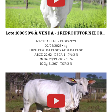
Lote 07 - 1 FÊMEA NELORE PO
0:34
Lote 1000 50% À VENDA - 1 REPRODUTOR NELORE PO
6979 DA ELGE - ELGE 6979
02/06/2023 • kg
FUZILEIRO DA ELGE x ATOL DA ELGE
Lote 08 - 1 FÊMEA NELORE PO
iABCZ: 22,62 - DECA: 1 - P%: 2 %
0:36
MGTe: 20,39 - TOP: 18 %
IQGg: 31,267 - TOP: 2 %
Lote 09 - 1 FÊMEA NELORE PO
0:32
Lote 10 - 1 FÊMEA NELORE PO