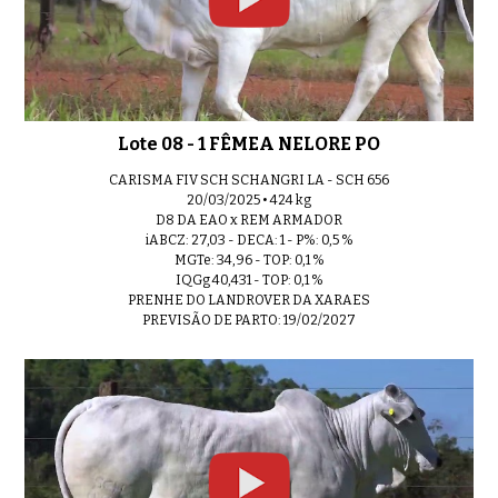
Lote 08 - 1 FÊMEA NELORE PO
CARISMA FIV SCH SCHANGRI LA - SCH 656
20/03/2025 • 424 kg
D8 DA EAO x REM ARMADOR
iABCZ: 27,03 - DECA: 1 - P%: 0,5 %
MGTe: 34,96 - TOP: 0,1 %
IQGg 40,431 - TOP: 0,1 %
PRENHE DO LANDROVER DA XARAES
PREVISÃO DE PARTO: 19/02/2027