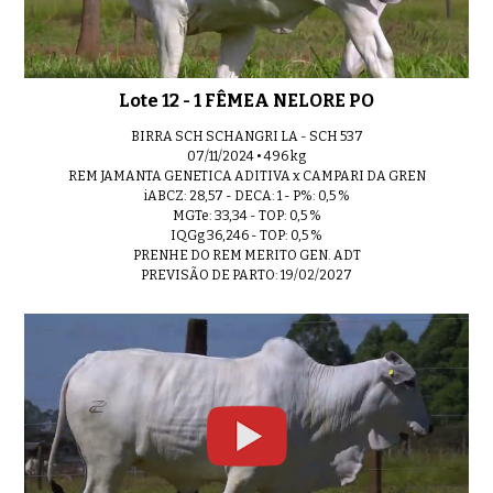
Lote 12 - 1 FÊMEA NELORE PO
BIRRA SCH SCHANGRI LA - SCH 537
07/11/2024 • 496 kg
REM JAMANTA GENETICA ADITIVA x CAMPARI DA GREN
iABCZ: 28,57 - DECA: 1 - P%: 0,5 %
MGTe: 33,34 - TOP: 0,5 %
IQGg 36,246 - TOP: 0,5 %
PRENHE DO REM MERITO GEN. ADT
PREVISÃO DE PARTO: 19/02/2027