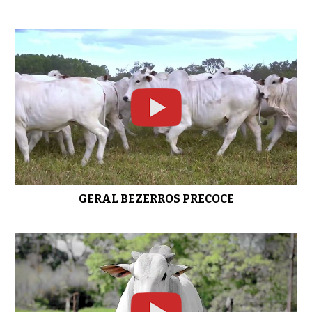
Lote 03 - 1 FÊMEA NELORE PO
0:40
Lote 04 - 1 FÊMEA NELORE PO
0:36
GERAL BEZERROS PRECOCE
Lote 05 - 1 FÊMEA NELORE PO
0:31
Lote 06 - 3 FÊMEAS NELORE PO
0:33