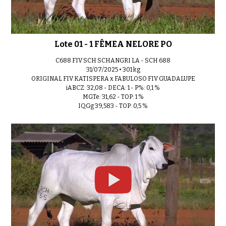
0:31
Lote 01 - 1 FÊMEA NELORE PO
Lote 11 - 1 FÊMEA NELORE PO
0:31
C688 FIV SCH SCHANGRI LA - SCH 688
31/07/2025 • 301 kg
ORIGINAL FIV KATISPERA x FABULOSO FIV GUADALUPE
iABCZ: 32,08 - DECA: 1 - P%: 0,1 %
MGTe: 31,62 - TOP: 1 %
IQGg 39,583 - TOP: 0,5 %
Lote 12 - 1 FÊMEA NELORE PO
0:33
Lote 13 - 1 FÊMEA NELORE PO
0:37