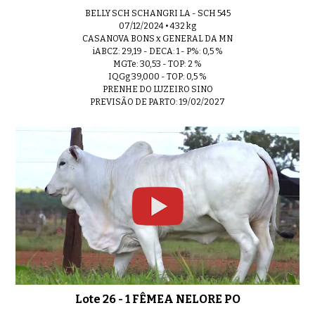
BELLY SCH SCHANGRI LA - SCH 545
07/12/2024 • 432 kg
CASANOVA BONS x GENERAL DA MN
iABCZ: 29,19 - DECA: 1 - P%: 0,5 %
MGTe: 30,53 - TOP: 2 %
IQGg 39,000 - TOP: 0,5 %
PRENHE DO LUZEIRO SINO
PREVISÃO DE PARTO: 19/02/2027
Lote 26 - 1 FÊMEA NELORE PO