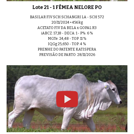
Lote 21 - 1 FÊMEA NELORE PO
BASILAR FIV SCH SCHANGRI LA - SCH 572
20/11/2024 • 456 kg
ACETATO FIV DA BELA x GOPAL R3
iABCZ: 17,18 - DECA: 1 - P%: 6 %
MGTe: 24,48 - TOP: 11 %
IQGg 25,650 - TOP: 4 %
PRENHE DO PATENTE KATISPERA
PREVISÃO DE PARTO: 28/11/2026