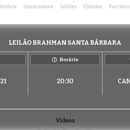
istória
Quem somos
Leilões
Clientes
Parceiro
LEILÃO BRAHMAN SANTA BÁRBARA
Horário
021
20:30
CAN
Vídeos