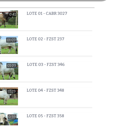
LOTE 01 - CABR 3027
0:41
LOTE 02 - FZST 237
01:03
LOTE 03 - FZST 346
01:03
LOTE 04 - FZST 348
01:19
LOTE 05 - FZST 358
0:59