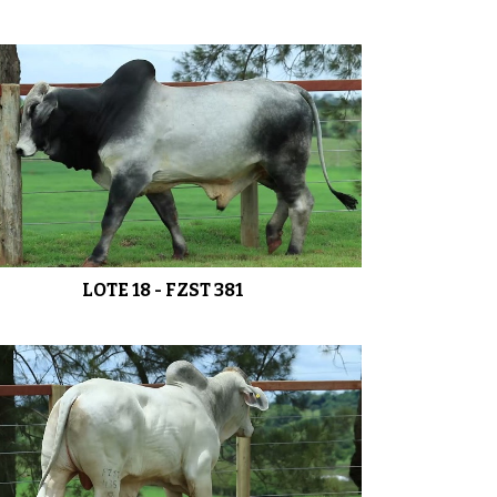
LOTE 21 - FZST 435
0:48
LOTE 22 - FZST 461 FZST 458
01:14
LOTE 24 - FZST 448 FZST 466
01:38
LOTE 18 - FZST 381
LOTE 25 - FZST 418
01:19
LOTE 26 - FZST 440 FZST 446
0:49