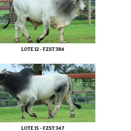
LOTE 16 - FZST 369
0:48
LOTE 17 - FZST 393
01:11
LOTE 12 - FZST 384
LOTE 18 - FZST 381
0:38
LOTE 19 - FZST 370
0:51
LOTE 20 - FZST 337
0:46
LOTE 15 - FZST 347