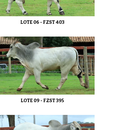
LOTE 11 - FZST 364
0:47
LOTE 06 - FZST 403
LOTE 12 - FZST 384
0:56
LOTE 13 - FZST 399
0:59
LOTE 14 - FZST 317
0:48
LOTE 09 - FZST 395
LOTE 15 - FZST 347
0:45