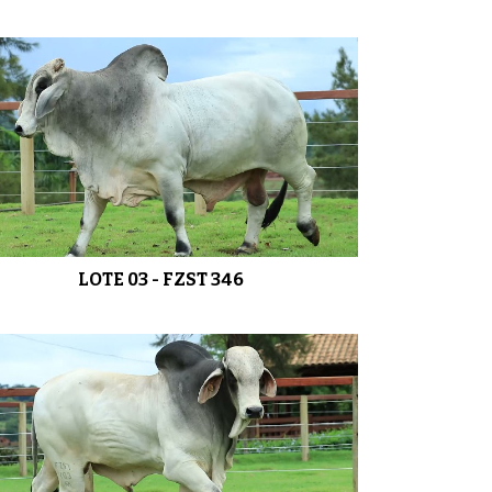
LOTE 06 - FZST 403
01:15
LOTE 07 - FZST 400
0:48
LOTE 08 - FZST 372
0:55
LOTE 03 - FZST 346
LOTE 09 - FZST 395
01:04
LOTE 10 - FZST 408
0:33