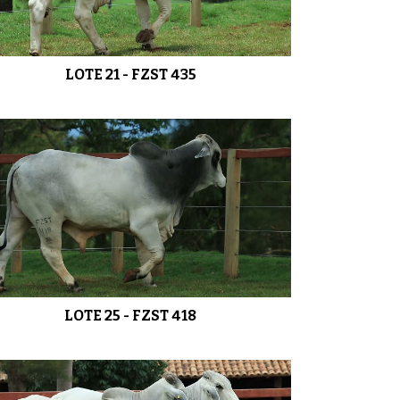
LOTE 27 - FZST 449 FZST 464
01:19
LOTE 21 - FZST 435
LOTE 28 - FZST 447 FZST 427
01:14
LOTE 29 - ARYB 1060
0:58
LOTE 30 - ARYB 1040
0:51
LOTE 25 - FZST 418
LOTE 31 - ARYB 1016
0:40