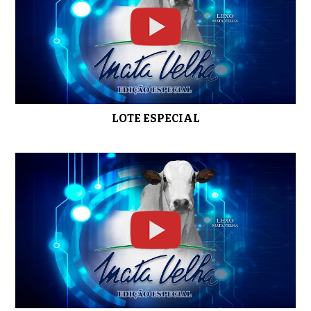
LOTE 05
0:48
LOTE ESPECIAL
LOTE 06
0:35
LOTE 07
0:33
LOTE 08
0:42