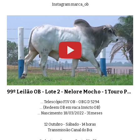
Instagram marca_ob
99º Leilão OB - Lote 17 - Nelore M
01:05
99º Leilão OB - Lote 18 - Nelore Mo
0:45
99º Leilão OB - Lote 19 - Nelore Mo
0:39
99º Leilão OB - Lote 2 - Nelore Mocho - 1 Touro PO Registrado
... Telescópio FIV OB - OBG D 5294
... (Redeem OB em vaca Invicto OB)
... Nascimento: 18/03/2022 - 31 meses
99º Leilão OB - Lote 20 - Nelore M
0:43
12 Outubro - Sábado - 14 horas
Transmissão Canal do Boi