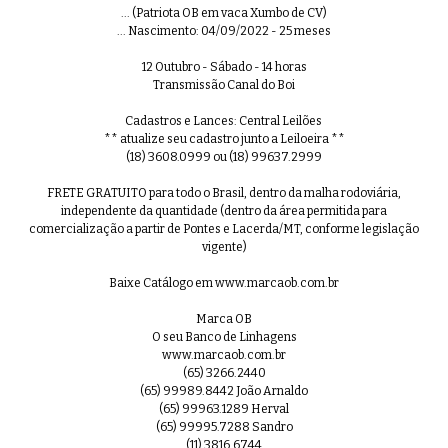
... (Patriota OB em vaca Xumbo de CV)
... Nascimento: 04/09/2022 - 25 meses
12 Outubro - Sábado - 14 horas
Transmissão Canal do Boi
Cadastros e Lances: Central Leilões
** atualize seu cadastro junto a Leiloeira **
(18) 3608.0999 ou (18) 99637.2999
FRETE GRATUITO para todo o Brasil, dentro da malha rodoviária,
independente da quantidade (dentro da área permitida para
comercialização a partir de Pontes e Lacerda/MT, conforme legislação
vigente)
Baixe Catálogo em www.marcaob.com.br
Marca OB
O seu Banco de Linhagens
www.marcaob.com.br
(65) 3266.2440
(65) 99989.8442 João Arnaldo
(65) 99963.1289 Herval
(65) 99995.7288 Sandro
(11) 3816.6744