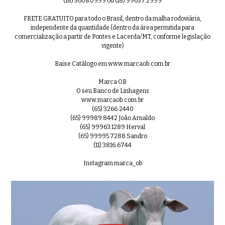
(18) 3608.0999 ou (18) 99637.2999
FRETE GRATUITO para todo o Brasil, dentro da malha rodoviária,
independente da quantidade (dentro da área permitida para
comercialização a partir de Pontes e Lacerda/MT, conforme legislação
vigente)
Baixe Catálogo em www.marcaob.com.br
Marca OB
O seu Banco de Linhagens
www.marcaob.com.br
(65) 3266.2440
(65) 99989.8442 João Arnaldo
(65) 99963.1289 Herval
(65) 99995.7288 Sandro
(11) 3816.6744
Instagram marca_ob