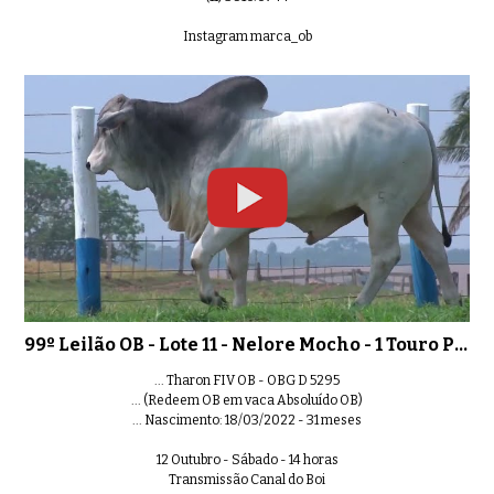
Instagram marca_ob
99º Leilão OB - Lote 11 - Nelore Mocho - 1 Touro PO Registrado
... Tharon FIV OB - OBG D 5295
... (Redeem OB em vaca Absoluído OB)
... Nascimento: 18/03/2022 - 31 meses
12 Outubro - Sábado - 14 horas
Transmissão Canal do Boi