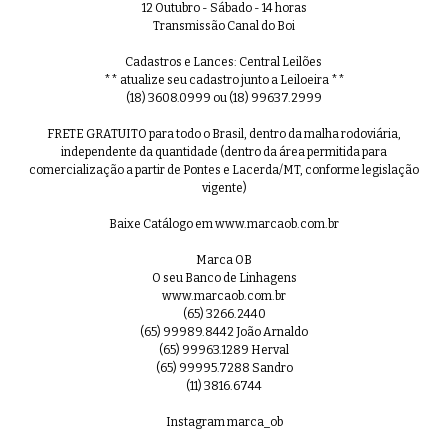
12 Outubro - Sábado - 14 horas
Transmissão Canal do Boi
Cadastros e Lances: Central Leilões
** atualize seu cadastro junto a Leiloeira **
(18) 3608.0999 ou (18) 99637.2999
FRETE GRATUITO para todo o Brasil, dentro da malha rodoviária,
independente da quantidade (dentro da área permitida para
comercialização a partir de Pontes e Lacerda/MT, conforme legislação
vigente)
Baixe Catálogo em www.marcaob.com.br
Marca OB
O seu Banco de Linhagens
www.marcaob.com.br
(65) 3266.2440
(65) 99989.8442 João Arnaldo
(65) 99963.1289 Herval
(65) 99995.7288 Sandro
(11) 3816.6744
Instagram marca_ob