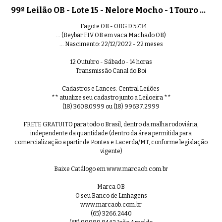
99º Leilão OB - Lote 15 - Nelore Mocho - 1 Touro PO Registrado
... Fagote OB - OBG D 5734
... (Beybar FIV OB em vaca Machado OB)
... Nascimento: 22/12/2022 - 22 meses
12 Outubro - Sábado - 14 horas
Transmissão Canal do Boi
Cadastros e Lances: Central Leilões
** atualize seu cadastro junto a Leiloeira **
(18) 3608.0999 ou (18) 99637.2999
FRETE GRATUITO para todo o Brasil, dentro da malha rodoviária,
independente da quantidade (dentro da área permitida para
comercialização a partir de Pontes e Lacerda/MT, conforme legislação
vigente)
Baixe Catálogo em www.marcaob.com.br
Marca OB
O seu Banco de Linhagens
www.marcaob.com.br
(65) 3266.2440