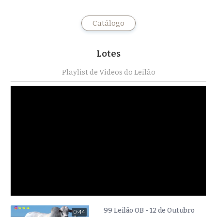
Catálogo
Lotes
Playlist de Vídeos do Leilão
99 Leilão OB - 12 de Outubro
0:44