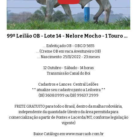
99º Leilão OB - Lote 14 - Nelore Mocho - 1 Touro PO Registrado
... Enfeitiçado OB - OBG D 5655
... (Creme OB em vaca Aventureiro OB)
... Nascimento: 25/11/2022 - 23 meses
12 Outubro - Sábado - 14 horas
Transmissão Canal do Boi
Cadastros e Lances: Central Leilões
** atualize seu cadastro junto a Leiloeira **
(18) 3608.0999 ou (18) 99637.2999
FRETE GRATUITO para todo o Brasil, dentro da malha rodoviária,
independente da quantidade (dentro da área permitida para
comercialização a partir de Pontes e Lacerda/MT, conforme legislação
vigente)
Baixe Catálogo em www.marcaob.com.br