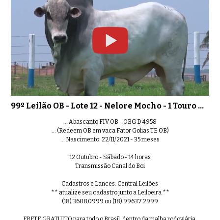
99º Leilão OB - Lote 12 - Nelore Mocho - 1 Touro PO Registrado
... Abascanto FIV OB - OBG D 4958
... (Redeem OB em vaca Fator Golias TE OB)
... Nascimento: 22/11/2021 - 35 meses
12 Outubro - Sábado - 14 horas
Transmissão Canal do Boi
Cadastros e Lances: Central Leilões
** atualize seu cadastro junto a Leiloeira **
(18) 3608.0999 ou (18) 99637.2999
FRETE GRATUITO para todo o Brasil, dentro da malha rodoviária,