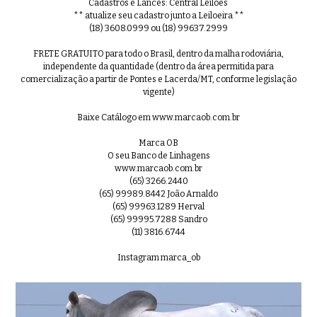
Cadastros e Lances: Central Leilões
** atualize seu cadastro junto a Leiloeira **
(18) 3608.0999 ou (18) 99637.2999
99º Leilão OB - Lote 21 - Nelore Mo
0:44
FRETE GRATUITO para todo o Brasil, dentro da malha rodoviária,
independente da quantidade (dentro da área permitida para
comercialização a partir de Pontes e Lacerda/MT, conforme legislação
vigente)
Baixe Catálogo em www.marcaob.com.br
99º Leilão OB - Lote 22 - Nelore M
0:35
Marca OB
O seu Banco de Linhagens
www.marcaob.com.br
(65) 3266.2440
(65) 99989.8442 João Arnaldo
(65) 99963.1289 Herval
99º Leilão OB - Lote 23 - Nelore M
0:36
(65) 99995.7288 Sandro
(11) 3816.6744
Instagram marca_ob
99º Leilão OB - Lote 24 - Nelore M
0:34