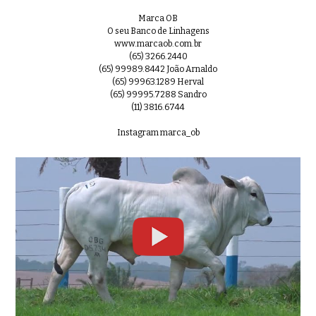
Marca OB
O seu Banco de Linhagens
www.marcaob.com.br
(65) 3266.2440
(65) 99989.8442 João Arnaldo
(65) 99963.1289 Herval
(65) 99995.7288 Sandro
(11) 3816.6744
Instagram marca_ob