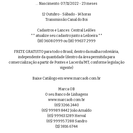
... Nascimento: 07/11/2022 - 23 meses
99º Leilão OB - Lote 12 - Nelore Mo
0:36
12 Outubro - Sábado - 14 horas
Transmissão Canal do Boi
Cadastros e Lances: Central Leilões
** atualize seu cadastro junto a Leiloeira **
(18) 3608.0999 ou (18) 99637.2999
99º Leilão OB - Lote 14 - Nelore Mo
0:29
FRETE GRATUITO para todo o Brasil, dentro da malha rodoviária,
independente da quantidade (dentro da área permitida para
comercialização a partir de Pontes e Lacerda/MT, conforme legislação
vigente)
99º Leilão OB - Lote 15 - Nelore Mo
Baixe Catálogo em www.marcaob.com.br
0:43
Marca OB
O seu Banco de Linhagens
www.marcaob.com.br
(65) 3266.2440
(65) 99989.8442 João Arnaldo
99º Leilão OB - Lote 16 - Nelore M
0:41
(65) 99963.1289 Herval
(65) 99995.7288 Sandro
(11) 3816.6744