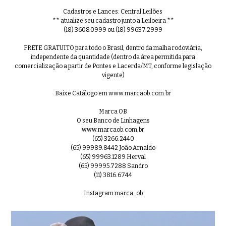
Cadastros e Lances: Central Leilões
** atualize seu cadastro junto a Leiloeira **
(18) 3608.0999 ou (18) 99637.2999
FRETE GRATUITO para todo o Brasil, dentro da malha rodoviária,
independente da quantidade (dentro da área permitida para
comercialização a partir de Pontes e Lacerda/MT, conforme legislação
vigente)
Baixe Catálogo em www.marcaob.com.br
Marca OB
O seu Banco de Linhagens
www.marcaob.com.br
(65) 3266.2440
(65) 99989.8442 João Arnaldo
(65) 99963.1289 Herval
(65) 99995.7288 Sandro
(11) 3816.6744
Instagram marca_ob