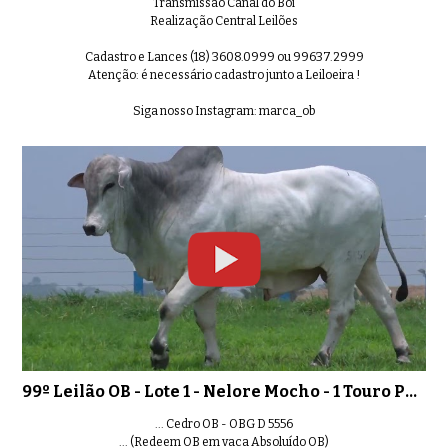
Transmissão Canal do Boi
99º Leilão OB - Lote 8 - Nelore Moc
0:34
Realização Central Leilões
Cadastro e Lances (18) 3608.0999 ou 99637.2999
Atenção: é necessário cadastro junto a Leiloeira !
Siga nosso Instagram: marca_ob
99º Leilão OB - Lote 9 - Nelore Mo
0:41
99º Leilão OB - Lote 10 - Nelore Mo
0:40
99º Leilão OB - Lote 11 - Nelore Mo
0:41
99º Leilão OB - Lote 1 - Nelore Mocho - 1 Touro PO Registrado
... Cedro OB - OBG D 5556
... (Redeem OB em vaca Absoluído OB)