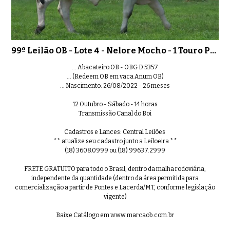
99º Leilão OB - Lote 4 - Nelore Mocho - 1 Touro PO Registrado
... Abacateiro OB - OBG D 5357
... (Redeem OB em vaca Anum OB)
... Nascimento: 26/08/2022 - 26 meses
12 Outubro - Sábado - 14 horas
Transmissão Canal do Boi
Cadastros e Lances: Central Leilões
** atualize seu cadastro junto a Leiloeira **
(18) 3608.0999 ou (18) 99637.2999
FRETE GRATUITO para todo o Brasil, dentro da malha rodoviária,
independente da quantidade (dentro da área permitida para
comercialização a partir de Pontes e Lacerda/MT, conforme legislação
vigente)
Baixe Catálogo em www.marcaob.com.br