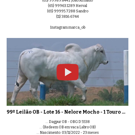
(65) 99989.8442 João Arnaldo
(65) 99963.1289 Herval
(65) 99995.7288 Sandro
(11) 3816.6744
Instagram marca_ob
99º Leilão OB - Lote 16 - Nelore Mocho - 1 Touro PO Controlado
... Dagpur OB - OBG D 5538
... (Redeem OB em vaca Labro OB)
... Nascimento: 03/11/2022 - 23 meses