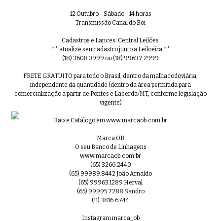
12 Outubro - Sábado - 14 horas
Transmissão Canal do Boi
Cadastros e Lances: Central Leilões
** atualize seu cadastro junto a Leiloeira **
(18) 3608.0999 ou (18) 99637.2999
FRETE GRATUITO para todo o Brasil, dentro da malha rodoviária,
independente da quantidade (dentro da área permitida para
comercialização a partir de Pontes e Lacerda/MT, conforme legislação
vigente)
Baixe Catálogo em www.marcaob.com.br
Marca OB
O seu Banco de Linhagens
www.marcaob.com.br
(65) 3266.2440
(65) 99989.8442 João Arnaldo
(65) 99963.1289 Herval
(65) 99995.7288 Sandro
(11) 3816.6744
Instagram marca_ob