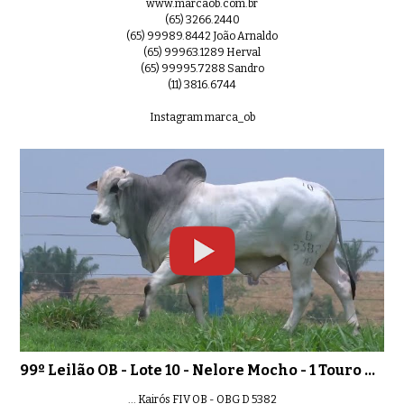
www.marcaob.com.br
(65) 3266.2440
(65) 99989.8442 João Arnaldo
(65) 99963.1289 Herval
(65) 99995.7288 Sandro
(11) 3816.6744
Instagram marca_ob
99º Leilão OB - Lote 10 - Nelore Mocho - 1 Touro PO Registrado
... Kairós FIV OB - OBG D 5382