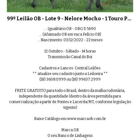
99º Leilão OB - Lote 9 - Nelore Mocho - 1 Touro PO Registrado
... Igualitário OB - OBG D 5690
... (Afaimado OB em vaca Felício OB)
... Nascimento: 03/12/2022 - 22 meses
12 Outubro - Sábado - 14 horas
Transmissão Canal do Boi
Cadastros e Lances: Central Leilões
** atualize seu cadastro junto a Leiloeira **
(18) 3608.0999 ou (18) 99637.2999
FRETE GRATUITO para todo o Brasil, dentro da malha rodoviária,
independente da quantidade (dentro da área permitida para
comercialização a partir de Pontes e Lacerda/MT, conforme legislação
vigente)
Baixe Catálogo em www.marcaob.com.br
Marca OB
O seu Banco de Linhagens