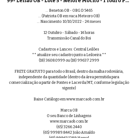
99º Leilão OB - Lote 5 - Nelore Mocho - 1 Touro PO Registrado
... Beneton OB - OBG D 5465
... (Patriota OB em vaca Meteoro OB)
... Nascimento: 10/10/2022 - 24 meses
12 Outubro - Sábado - 14 horas
Transmissão Canal do Boi
Cadastros e Lances: Central Leilões
** atualize seu cadastro junto a Leiloeira **
(18) 3608.0999 ou (18) 99637.2999
FRETE GRATUITO para todo o Brasil, dentro da malha rodoviária,
independente da quantidade (dentro da área permitida para
comercialização a partir de Pontes e Lacerda/MT, conforme legislação
vigente)
Baixe Catálogo em www.marcaob.com.br
Marca OB
O seu Banco de Linhagens
www.marcaob.com.br
(65) 3266.2440
(65) 99989.8442 João Arnaldo
(65) 99963.1289 Herval