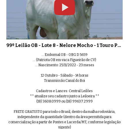
99º Leilão OB - Lote 8 - Nelore Mocho - 1 Touro PO Registrado
... Embornal OB - OBG D 5659
... (Patriota OB em vaca Figueirão de CV)
... Nascimento: 25/11/2022 - 23 meses
12 Outubro - Sábado - 14 horas
Transmissão Canal do Boi
Cadastros e Lances: Central Leilões
** atualize seu cadastro junto a Leiloeira **
(18) 3608.0999 ou (18) 99637.2999
FRETE GRATUITO para todo o Brasil, dentro da malha rodoviária,
independente da quantidade (dentro da área permitida para
comercialização a partir de Pontes e Lacerda/MT, conforme legislação
vigente)