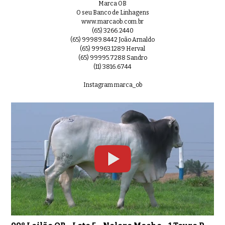
Marca OB
O seu Banco de Linhagens
www.marcaob.com.br
(65) 3266.2440
(65) 99989.8442 João Arnaldo
(65) 99963.1289 Herval
(65) 99995.7288 Sandro
(11) 3816.6744
Instagram marca_ob