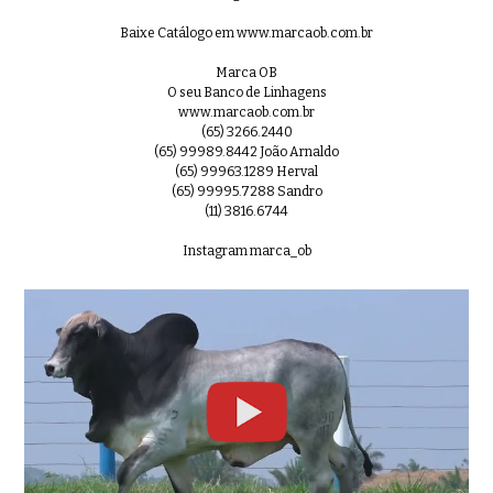
Baixe Catálogo em www.marcaob.com.br
Marca OB
O seu Banco de Linhagens
www.marcaob.com.br
(65) 3266.2440
(65) 99989.8442 João Arnaldo
(65) 99963.1289 Herval
(65) 99995.7288 Sandro
(11) 3816.6744
Instagram marca_ob