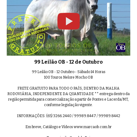
99º Leilão OB - Lote 4 - Nelore Moc
01:03
99º Leilão OB - Lote 5 - Nelore Moc
01:00
99 Leilão OB - 12 de Outubro
99º Leilão OB - Lote 6 - Nelore Mo
99 Leilão OB - 12 Outubro - Sábado 14 Horas
01:00
100 Touros Nelore Mocho OB
FRETE GRATUITO PARA TODO O PAÍS, DENTRO DA MALHA
RODOVIÁRIA, INDEPENDENTE DA QUANTIDADE ** entrega dentro da
região permitida para comercialização a partir de Pontes e Lacerda/MT,
conforme legislação vigente.
99º Leilão OB - Lote 7 - Nelore Mo
0:51
INFORMAÇÕES: (65) 3266.2440 / 99989.8447 / 99989.8442
Em breve, Catálogo e Vídeos www.marcaob.com.br