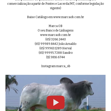
comercialização a partir de Pontes e Lacerda/MT, conforme legislação
vigente)
Baixe Catálogo em www.marcaob.com.br
99º Leilão OB - Lote 30 - Nelore M
0:57
Marca OB
O seu Banco de Linhagens
www.marcaob.com.br
(65) 3266.2440
(65) 99989.8442 João Arnaldo
(65) 99963.1289 Herval
99º Leilão OB - Lote 31 - Nelore Mo
0:31
(65) 99995.7288 Sandro
(11) 3816.6744
Instagram marca_ob