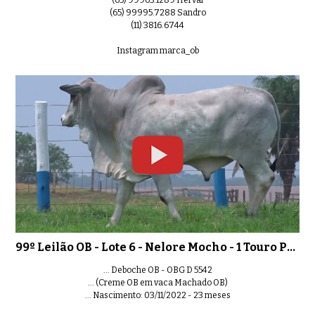
(65) 99995.7288 Sandro
(11) 3816.6744
Instagram marca_ob
99º Leilão OB - Lote 6 - Nelore Mocho - 1 Touro PO Registrado
... Deboche OB - OBG D 5542
... (Creme OB em vaca Machado OB)
... Nascimento: 03/11/2022 - 23 meses