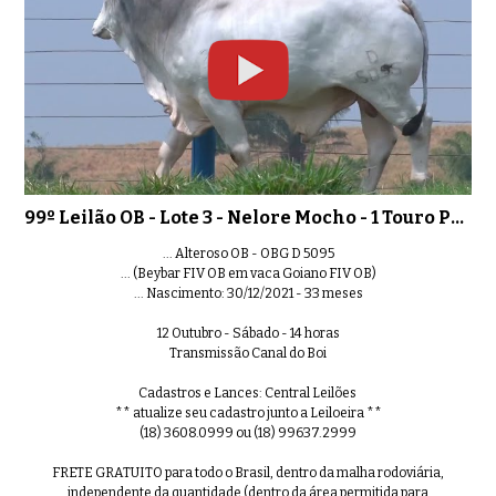
99º Leilão OB - Lote 25 - Nelore M
01:06
99º Leilão OB - Lote 26 - Nelore M
99º Leilão OB - Lote 3 - Nelore Mocho - 1 Touro PO Registrado
0:34
... Alteroso OB - OBG D 5095
... (Beybar FIV OB em vaca Goiano FIV OB)
... Nascimento: 30/12/2021 - 33 meses
12 Outubro - Sábado - 14 horas
99º Leilão OB - Lote 28 - Nelore M
0:37
Transmissão Canal do Boi
Cadastros e Lances: Central Leilões
** atualize seu cadastro junto a Leiloeira **
(18) 3608.0999 ou (18) 99637.2999
99º Leilão OB - Lote 29 - Nelore M
FRETE GRATUITO para todo o Brasil, dentro da malha rodoviária,
0:46
independente da quantidade (dentro da área permitida para