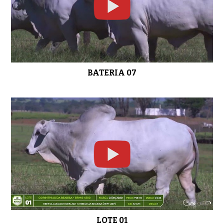
LOTE 14
0:41
BATERIA 07
LOTE 15
0:45
LOTE 16
0:40
LOTE 17
0:30
LOTE 01