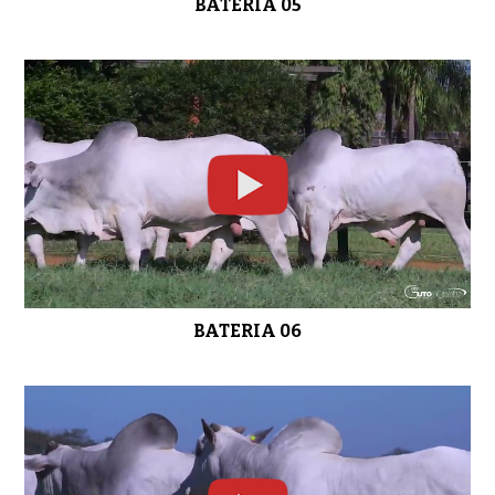
BATERIA 05
LOTE 10
01:00
LOTE 11
0:49
LOTE 12
0:39
BATERIA 06
LOTE 13
0:38