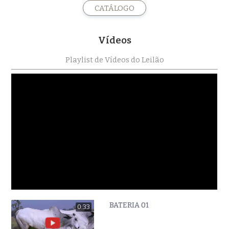
CATÁLOGO
Vídeos
Playlist de Vídeos do Leilão
BATERIA 01
0:33