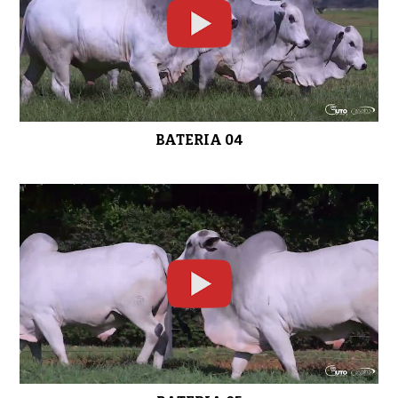
0:38
LOTE 07
0:38
BATERIA 04
LOTE 08
0:43
LOTE 09
0:37