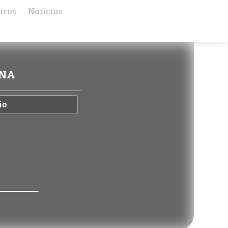
iros
Notícias
NNA
io