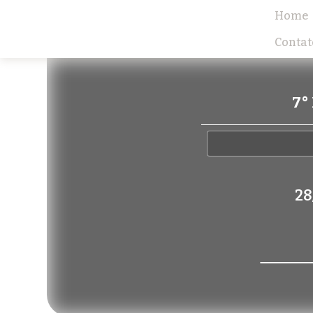
Home
Contat
7°
28