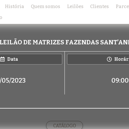
História
Quem somos
Leilões
Clientes
Parce
o
 LEILÃO DE MATRIZES FAZENDAS SANT’A
Data
Horár
/05/2023
09:00
CATÁLOGO