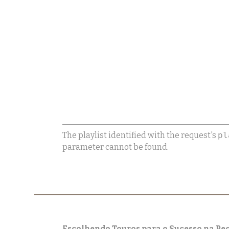
The playlist identified with the request's
pl
parameter cannot be found.
Escolhendo Touros para o Sucesso na Pe