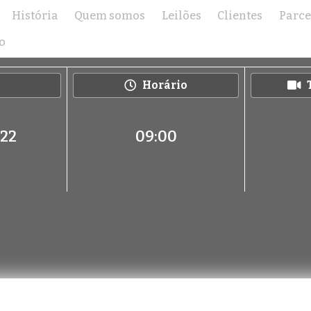
História
Quem somos
Leilões
Clientes
Parce
6º LEILÃO VIRTUAL EAO – 1ª ETAPA
o
Horário
022
09:00