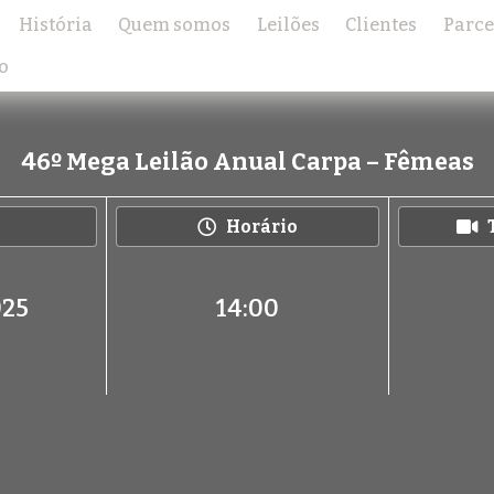
História
Quem somos
Leilões
Clientes
Parce
o
46º Mega Leilão Anual Carpa – Fêmeas
Horário
025
14:00