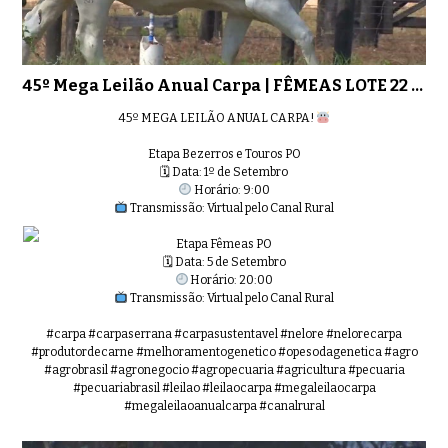
45º Mega Leilão Anual Carpa | FÊMEAS LOTE 22 - 6031
45º MEGA LEILÃO ANUAL CARPA!
Etapa Bezerros e Touros PO
🗓 Data: 1º de Setembro
Horário: 9:00
Transmissão: Virtual pelo Canal Rural
Etapa Fêmeas PO
🗓 Data: 5 de Setembro
Horário: 20:00
Transmissão: Virtual pelo Canal Rural
#carpa #carpaserrana #carpasustentavel #nelore #nelorecarpa
#produtordecarne #melhoramentogenetico #opesodagenetica #agro
#agrobrasil #agronegocio #agropecuaria #agricultura #pecuaria
#pecuariabrasil #leilao #leilaocarpa #megaleilaocarpa
#megaleilaoanualcarpa #canalrural