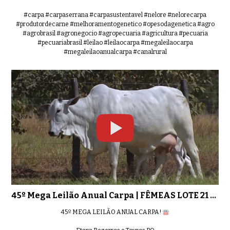
#carpa #carpaserrana #carpasustentavel #nelore #nelorecarpa
#produtordecarne #melhoramentogenetico #opesodagenetica #agro
#agrobrasil #agronegocio #agropecuaria #agricultura #pecuaria
#pecuariabrasil #leilao #leilaocarpa #megaleilaocarpa
#megaleilaoanualcarpa #canalrural
45º Mega Leilão Anual Carpa | FÊMEAS LOTE 21 - 6598
45º MEGA LEILÃO ANUAL CARPA!