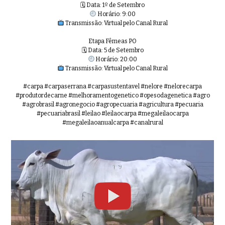
🗓 Data: 1º de Setembro
Horário: 9:00
Transmissão: Virtual pelo Canal Rural
Etapa Fêmeas PO
🗓 Data: 5 de Setembro
Horário: 20:00
Transmissão: Virtual pelo Canal Rural
#carpa #carpaserrana #carpasustentavel #nelore #nelorecarpa
#produtordecarne #melhoramentogenetico #opesodagenetica #agro
#agrobrasil #agronegocio #agropecuaria #agricultura #pecuaria
#pecuariabrasil #leilao #leilaocarpa #megaleilaocarpa
#megaleilaoanualcarpa #canalrural