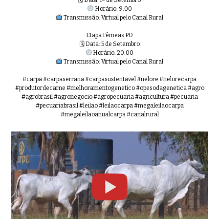
🗓 Data: 1º de Setembro
Horário: 9:00
Transmissão: Virtual pelo Canal Rural
Etapa Fêmeas PO
🗓 Data: 5 de Setembro
Horário: 20:00
Transmissão: Virtual pelo Canal Rural
#carpa #carpaserrana #carpasustentavel #nelore #nelorecarpa
#produtordecarne #melhoramentogenetico #opesodagenetica #agro
#agrobrasil #agronegocio #agropecuaria #agricultura #pecuaria
#pecuariabrasil #leilao #leilaocarpa #megaleilaocarpa
#megaleilaoanualcarpa #canalrural