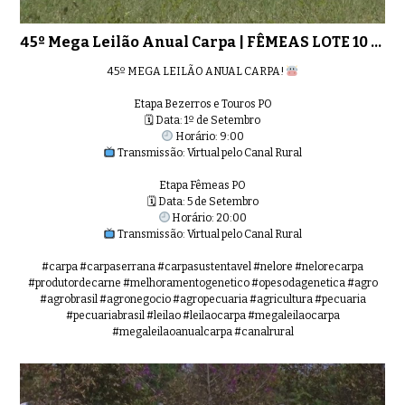
45º Mega Leilão Anual Carpa | FÊMEAS LOTE 10 - 9750
45º MEGA LEILÃO ANUAL CARPA!
Etapa Bezerros e Touros PO
🗓 Data: 1º de Setembro
Horário: 9:00
Transmissão: Virtual pelo Canal Rural
Etapa Fêmeas PO
🗓 Data: 5 de Setembro
Horário: 20:00
Transmissão: Virtual pelo Canal Rural
#carpa #carpaserrana #carpasustentavel #nelore #nelorecarpa
#produtordecarne #melhoramentogenetico #opesodagenetica #agro
#agrobrasil #agronegocio #agropecuaria #agricultura #pecuaria
#pecuariabrasil #leilao #leilaocarpa #megaleilaocarpa
#megaleilaoanualcarpa #canalrural