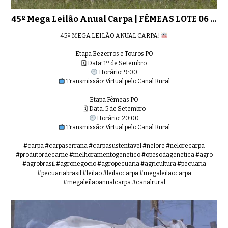
45º Mega Leilão Anual Carpa | FÊMEAS LOTE 06 - 8259
45º MEGA LEILÃO ANUAL CARPA!
Etapa Bezerros e Touros PO
🗓 Data: 1º de Setembro
Horário: 9:00
Transmissão: Virtual pelo Canal Rural
Etapa Fêmeas PO
🗓 Data: 5 de Setembro
Horário: 20:00
Transmissão: Virtual pelo Canal Rural
#carpa #carpaserrana #carpasustentavel #nelore #nelorecarpa
#produtordecarne #melhoramentogenetico #opesodagenetica #agro
#agrobrasil #agronegocio #agropecuaria #agricultura #pecuaria
#pecuariabrasil #leilao #leilaocarpa #megaleilaocarpa
#megaleilaoanualcarpa #canalrural