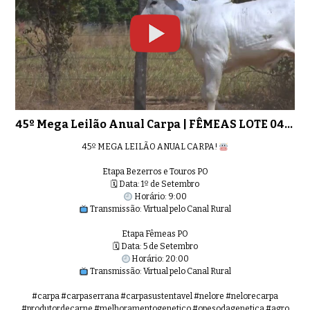
45º Mega Leilão Anual Carpa | FÊM
0:49
45º Mega Leilão Anual Carpa | FÊM
0:45
45º Mega Leilão Anual Carpa | FÊMEAS LOTE 04 - 8552
45º MEGA LEILÃO ANUAL CARPA!
Etapa Bezerros e Touros PO
45º Mega Leilão Anual Carpa | FÊM
0:53
🗓 Data: 1º de Setembro
Horário: 9:00
Transmissão: Virtual pelo Canal Rural
Etapa Fêmeas PO
🗓 Data: 5 de Setembro
Horário: 20:00
45º Mega Leilão Anual Carpa | FÊM
0:36
Transmissão: Virtual pelo Canal Rural
#carpa #carpaserrana #carpasustentavel #nelore #nelorecarpa
#produtordecarne #melhoramentogenetico #opesodagenetica #agro