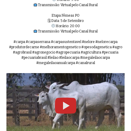
Transmissão: Virtual pelo Canal Rural
Etapa Fêmeas PO
🗓 Data: 5 de Setembro
Horário: 20:00
Transmissão: Virtual pelo Canal Rural
#carpa #carpaserrana #carpasustentavel #nelore #nelorecarpa
#produtordecarne #melhoramentogenetico #opesodagenetica #agro
#agrobrasil #agronegocio #agropecuaria #agricultura #pecuaria
#pecuariabrasil #leilao #leilaocarpa #megaleilaocarpa
#megaleilaoanualcarpa #canalrural