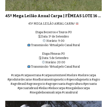
45º Mega Leilão Anual Carpa | FÊMEAS LOTE 16 - 5348
45º MEGA LEILÃO ANUAL CARPA!
Etapa Bezerros e Touros PO
🗓 Data: 1º de Setembro
Horário: 9:00
Transmissão: Virtual pelo Canal Rural
Etapa Fêmeas PO
🗓 Data: 5 de Setembro
Horário: 20:00
Transmissão: Virtual pelo Canal Rural
#carpa #carpaserrana #carpasustentavel #nelore #nelorecarpa
#produtordecarne #melhoramentogenetico #opesodagenetica #agro
#agrobrasil #agronegocio #agropecuaria #agricultura #pecuaria
#pecuariabrasil #leilao #leilaocarpa #megaleilaocarpa
#megaleilaoanualcarpa #canalrural