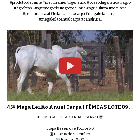
#produtordecarne #melhoramentogenetico #opesodagenetica #agro
#agrobrasil #agronegocio #agropecuaria #agricultura #pecuaria
#pecuariabrasil #leilao #leilaocarpa #megaleilaocarpa
#megaleilaoanualcarpa #canalrural
45º Mega Leilão Anual Carpa | FÊMEAS LOTE 09 - 9925
45º MEGA LEILÃO ANUAL CARPA!
Etapa Bezerros e Touros PO
🗓 Data: 1º de Setembro
Horário: 9:00