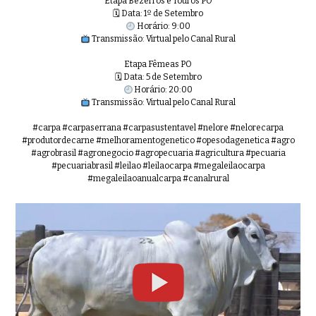
Etapa Bezerros e Touros PO
🗓 Data: 1º de Setembro
Horário: 9:00
Transmissão: Virtual pelo Canal Rural
Etapa Fêmeas PO
🗓 Data: 5 de Setembro
Horário: 20:00
Transmissão: Virtual pelo Canal Rural
#carpa #carpaserrana #carpasustentavel #nelore #nelorecarpa
#produtordecarne #melhoramentogenetico #opesodagenetica #agro
#agrobrasil #agronegocio #agropecuaria #agricultura #pecuaria
#pecuariabrasil #leilao #leilaocarpa #megaleilaocarpa
#megaleilaoanualcarpa #canalrural