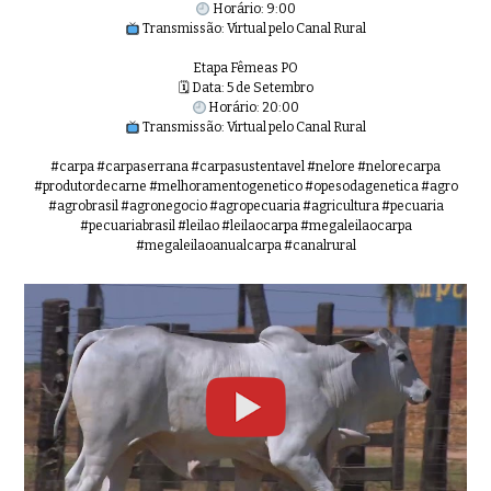
Horário: 9:00
Transmissão: Virtual pelo Canal Rural
Etapa Fêmeas PO
🗓 Data: 5 de Setembro
Horário: 20:00
Transmissão: Virtual pelo Canal Rural
#carpa #carpaserrana #carpasustentavel #nelore #nelorecarpa
#produtordecarne #melhoramentogenetico #opesodagenetica #agro
#agrobrasil #agronegocio #agropecuaria #agricultura #pecuaria
#pecuariabrasil #leilao #leilaocarpa #megaleilaocarpa
#megaleilaoanualcarpa #canalrural