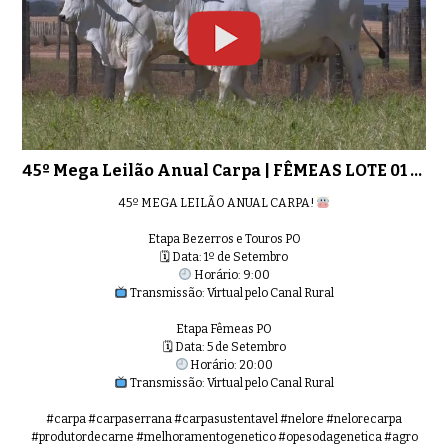
45º Mega Leilão Anual Carpa | FÊM
0:58
45º Mega Leilão Anual Carpa | FÊMEAS LOTE 01 - 9174
45º Mega Leilão Anual Carpa | FÊ
45º MEGA LEILÃO ANUAL CARPA!
0:32
Etapa Bezerros e Touros PO
🗓 Data: 1º de Setembro
Horário: 9:00
Transmissão: Virtual pelo Canal Rural
45º Mega Leilão Anual Carpa | FÊ
0:33
Etapa Fêmeas PO
🗓 Data: 5 de Setembro
Horário: 20:00
Transmissão: Virtual pelo Canal Rural
#carpa #carpaserrana #carpasustentavel #nelore #nelorecarpa
45º Mega Leilão Anual Carpa | FÊM
0:37
#produtordecarne #melhoramentogenetico #opesodagenetica #agro