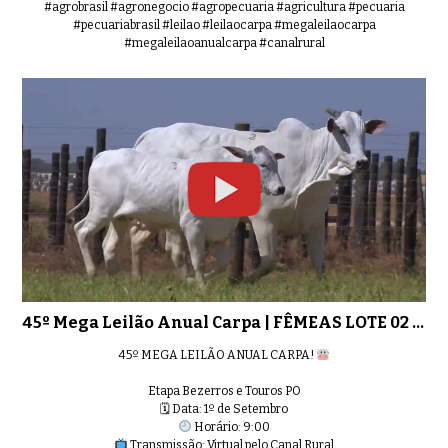
#agrobrasil #agronegocio #agropecuaria #agricultura #pecuaria
#pecuariabrasil #leilao #leilaocarpa #megaleilaocarpa
#megaleilaoanualcarpa #canalrural
45º Mega Leilão Anual Carpa | FÊM
0:52
45º Mega Leilão Anual Carpa | FÊM
0:50
45º Mega Leilão Anual Carpa | FÊMEAS LOTE 02 - 9298
45º Mega Leilão Anual Carpa | FÊM
0:53
45º MEGA LEILÃO ANUAL CARPA!
Etapa Bezerros e Touros PO
🗓 Data: 1º de Setembro
Horário: 9:00
Transmissão: Virtual pelo Canal Rural
45º Mega Leilão Anual Carpa | FÊM