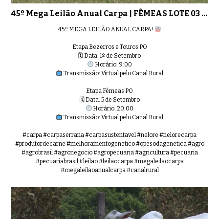
45º Mega Leilão Anual Carpa | FÊM
0:31
45º Mega Leilão Anual Carpa | FÊMEAS LOTE 03 - 8362
45º MEGA LEILÃO ANUAL CARPA!
Etapa Bezerros e Touros PO
🗓 Data: 1º de Setembro
45º Mega Leilão Anual Carpa | FÊM
Horário: 9:00
0:34
Transmissão: Virtual pelo Canal Rural
Etapa Fêmeas PO
🗓 Data: 5 de Setembro
Horário: 20:00
Transmissão: Virtual pelo Canal Rural
45º Mega Leilão Anual Carpa | FÊM
0:34
#carpa #carpaserrana #carpasustentavel #nelore #nelorecarpa
#produtordecarne #melhoramentogenetico #opesodagenetica #agro
#agrobrasil #agronegocio #agropecuaria #agricultura #pecuaria
#pecuariabrasil #leilao #leilaocarpa #megaleilaocarpa
#megaleilaoanualcarpa #canalrural
45º Mega Leilão Anual Carpa | FÊM
0:34