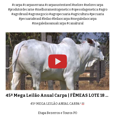
#carpa #carpaserrana #carpasustentavel #nelore #nelorecarpa
#produtordecarne #melhoramentogenetico #opesodagenetica #agro
#agrobrasil #agronegocio #agropecuaria #agricultura #pecuaria
#pecuariabrasil #leilao #leilaocarpa #megaleilaocarpa
#megaleilaoanualcarpa #canalrural
45º Mega Leilão Anual Carpa | FÊMEAS LOTE 18 - 6376
45º MEGA LEILÃO ANUAL CARPA!
Etapa Bezerros e Touros PO