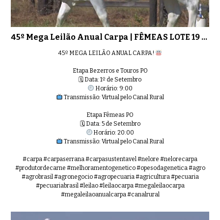
45º Mega Leilão Anual Carpa | FÊMEAS LOTE 19 - 6386
45º MEGA LEILÃO ANUAL CARPA!
Etapa Bezerros e Touros PO
🗓 Data: 1º de Setembro
Horário: 9:00
Transmissão: Virtual pelo Canal Rural
Etapa Fêmeas PO
🗓 Data: 5 de Setembro
Horário: 20:00
Transmissão: Virtual pelo Canal Rural
#carpa #carpaserrana #carpasustentavel #nelore #nelorecarpa
#produtordecarne #melhoramentogenetico #opesodagenetica #agro
#agrobrasil #agronegocio #agropecuaria #agricultura #pecuaria
#pecuariabrasil #leilao #leilaocarpa #megaleilaocarpa
#megaleilaoanualcarpa #canalrural