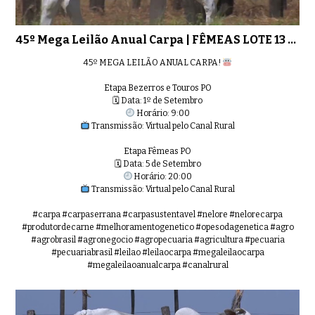
45º Mega Leilão Anual Carpa | FÊMEAS LOTE 13 - 7957
45º MEGA LEILÃO ANUAL CARPA!
Etapa Bezerros e Touros PO
🗓 Data: 1º de Setembro
Horário: 9:00
Transmissão: Virtual pelo Canal Rural
Etapa Fêmeas PO
🗓 Data: 5 de Setembro
Horário: 20:00
Transmissão: Virtual pelo Canal Rural
#carpa #carpaserrana #carpasustentavel #nelore #nelorecarpa
#produtordecarne #melhoramentogenetico #opesodagenetica #agro
#agrobrasil #agronegocio #agropecuaria #agricultura #pecuaria
#pecuariabrasil #leilao #leilaocarpa #megaleilaocarpa
#megaleilaoanualcarpa #canalrural