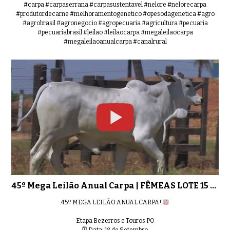
#carpa #carpaserrana #carpasustentavel #nelore #nelorecarpa
#produtordecarne #melhoramentogenetico #opesodagenetica #agro
#agrobrasil #agronegocio #agropecuaria #agricultura #pecuaria
#pecuariabrasil #leilao #leilaocarpa #megaleilaocarpa
#megaleilaoanualcarpa #canalrural
45º Mega Leilão Anual Carpa | FÊMEAS LOTE 15 - 5434
45º MEGA LEILÃO ANUAL CARPA!
Etapa Bezerros e Touros PO