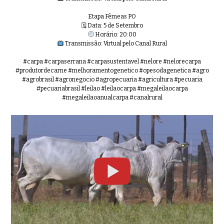
0:44
Etapa Fêmeas PO
🗓 Data: 5 de Setembro
Horário: 20:00
Transmissão: Virtual pelo Canal Rural
45º Mega Leilão Anual Carpa | FÊM
0:44
#carpa #carpaserrana #carpasustentavel #nelore #nelorecarpa
#produtordecarne #melhoramentogenetico #opesodagenetica #agro
#agrobrasil #agronegocio #agropecuaria #agricultura #pecuaria
#pecuariabrasil #leilao #leilaocarpa #megaleilaocarpa
#megaleilaoanualcarpa #canalrural
45º Mega Leilão Anual Carpa | FÊM
0:36
45º Mega Leilão Anual Carpa | FÊM
0:37