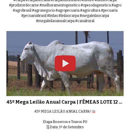
#produtordecarne #melhoramentogenetico #opesodagenetica #agro
#agrobrasil #agronegocio #agropecuaria #agricultura #pecuaria
#pecuariabrasil #leilao #leilaocarpa #megaleilaocarpa
#megaleilaoanualcarpa #canalrural
45º Mega Leilão Anual Carpa | FÊMEAS LOTE 12 - 7800
45º MEGA LEILÃO ANUAL CARPA!
Etapa Bezerros e Touros PO
🗓 Data: 1º de Setembro