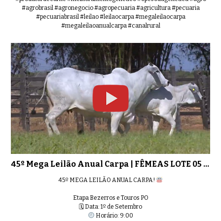
#agrobrasil #agronegocio #agropecuaria #agricultura #pecuaria
#pecuariabrasil #leilao #leilaocarpa #megaleilaocarpa
45º Mega Leilão Anual Carpa | FÊM
0:43
#megaleilaoanualcarpa #canalrural
45º Mega Leilão Anual Carpa | FÊM
0:33
45º Mega Leilão Anual Carpa | FÊM
0:32
45º Mega Leilão Anual Carpa | FÊMEAS LOTE 05 - 8273
45º MEGA LEILÃO ANUAL CARPA!
45º Mega Leilão Anual Carpa | FÊM
0:38
Etapa Bezerros e Touros PO
🗓 Data: 1º de Setembro
Horário: 9:00