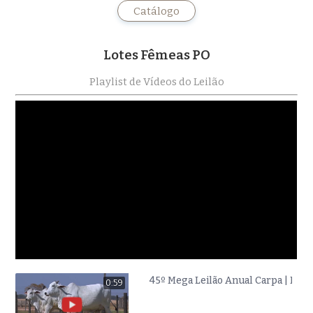
Catálogo
Lotes Fêmeas PO
Playlist de Vídeos do Leilão
45º Mega Leilão Anual Carpa | FÊM
0:59