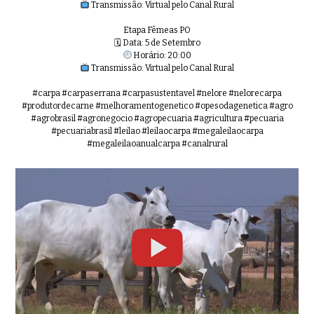
Transmissão: Virtual pelo Canal Rural
Etapa Fêmeas PO
45º Mega Leilão Anual Carpa | FÊM
🗓 Data: 5 de Setembro
0:42
Horário: 20:00
Transmissão: Virtual pelo Canal Rural
#carpa #carpaserrana #carpasustentavel #nelore #nelorecarpa
#produtordecarne #melhoramentogenetico #opesodagenetica #agro
#agrobrasil #agronegocio #agropecuaria #agricultura #pecuaria
45º Mega Leilão Anual Carpa | FÊM
0:33
#pecuariabrasil #leilao #leilaocarpa #megaleilaocarpa
#megaleilaoanualcarpa #canalrural