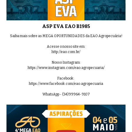
LOTE 5000 EAON 5931
01:17
ASP EVA EAO B1985
Saiba mais sobre as MEGA OPORTUNIDADES da EAO Agropecuária!
LOTE 01 EAON 6125
0:43
Acesse o nosso site em:
http://eao.com.br/
Nosso Instagram:
https://www.instagram.com/eao.agropecuaria/
LOTE 02 EAON 5974
0:56
Facebook:
https://www.facebook.com/eao.agropecuaria
WhatsApp - (34)99964-9107
LOTE 03 EAON 5984
0:56