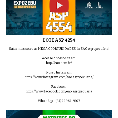
LOTE 04 EAON 5788
0:44
LOTE ASP 4254
LOTE 05 EAON 5773
0:39
Saiba mais sobre as MEGA OPORTUNIDADES da EAO Agropecuária!
Acesse o nosso site em:
http://eao.com.br/
LOTE 06 EAON 5791
Nosso Instagram:
0:46
https://www.instagram.com/eao.agropecuaria/
Facebook:
https://www.facebook.com/eao.agropecuaria
WhatsApp - (34)99964-9107
LOTE 07 EAO C28
0:53