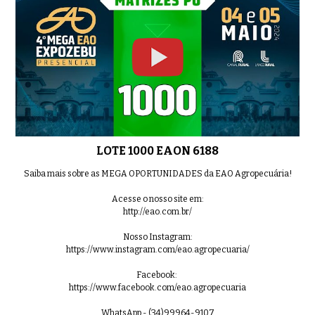
LOTE 08 EAO B9526
0:55
LOTE 09 EAO C45
0:43
LOTE 1000 EAON 6188
Saiba mais sobre as MEGA OPORTUNIDADES da EAO Agropecuária!
Acesse o nosso site em:
LOTE 10 EAO B9892
0:46
http://eao.com.br/
Nosso Instagram:
https://www.instagram.com/eao.agropecuaria/
Facebook:
LOTE 11 EAON 5799
0:53
https://www.facebook.com/eao.agropecuaria
WhatsApp - (34)99964-9107