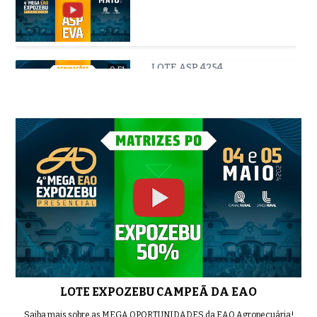
LOTE ASP 4254
0:51
LOTE 1000 EAON 6188
0:54
LOTE 2000 EAO ARY 113,114
0:56
LOTE EXPOZEBU CAMPEÃ DA EAO
LOTE 2000 EAO ARY 113,114 OK
Saiba mais sobre as MEGA OPORTUNIDADES da EAO Agropecuária!
0:56