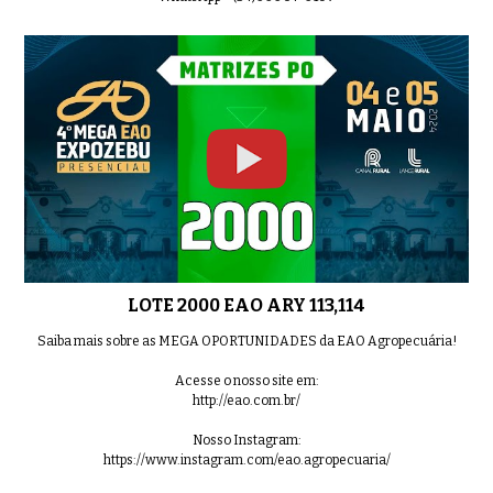
LOTE 12 EAO B 9699
0:43
LOTE 13 EAO 8967
0:47
LOTE 2000 EAO ARY 113,114
LOTE 14 EAO B9304
0:47
Saiba mais sobre as MEGA OPORTUNIDADES da EAO Agropecuária!
Acesse o nosso site em:
http://eao.com.br/
Nosso Instagram:
LOTE 15 EAO C182
https://www.instagram.com/eao.agropecuaria/
0:48