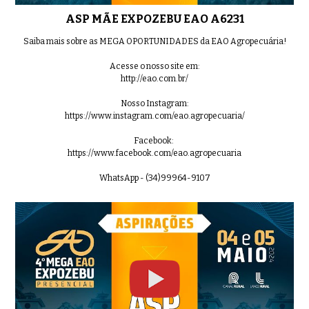
3912 C PROG
01:10
ASP MÃE EXPOZEBU EAO A6231
Saiba mais sobre as MEGA OPORTUNIDADES da EAO Agropecuária!
Acesse o nosso site em:
http://eao.com.br/
LOTE 3912 CPROG 3912A,3912B OK
01:42
Nosso Instagram:
https://www.instagram.com/eao.agropecuaria/
Facebook:
https://www.facebook.com/eao.agropecuaria
LOTE E A O N
01:32
WhatsApp - (34)99964-9107
LOTE 4000 EAO C128
0:57