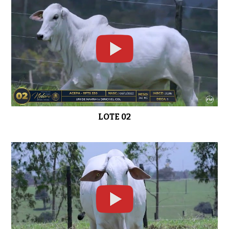
LOTE 08
0:43
LOTE 09
0:39
LOTE 02
LOTE 10
01:05
LOTE 11
0:46