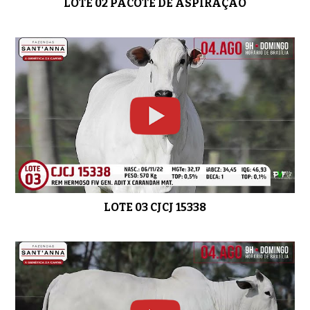
LOTE 02 PACOTE DE ASPIRAÇÃO
LOTE 14 CJCJ 15709
01:07
LOTE 15 CJCJ 15653
0:57
LOTE 16 CJC 15646
01:24
LOTE 03 CJCJ 15338
LOTE 17 CJCJ 15717
01:31