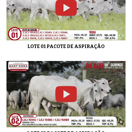
01:11
LOTE 11 CJCJ 15573
01:22
LOTE 01 PACOTE DE ASPIRAÇÃO
LOTE 12 CJCJ 15703
01:14
LOTE 13 CJCJ 15760
01:20