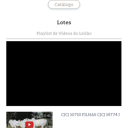
Catálogo
Lotes
Playlist de Vídeos do Leilão
CJCJ 10710 FILHAS CJCJ 14774 1477
0:41