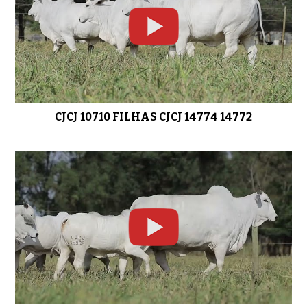
LOTE 03 CJCJ 15338
01:20
CJCJ 10710 FILHAS CJCJ 14774 14772
LOTE 04 CJCJ 14774
01:04
LOTE 05 CJCJ 10710
01:03
LOTE 06 CJCJ 14268
01:42