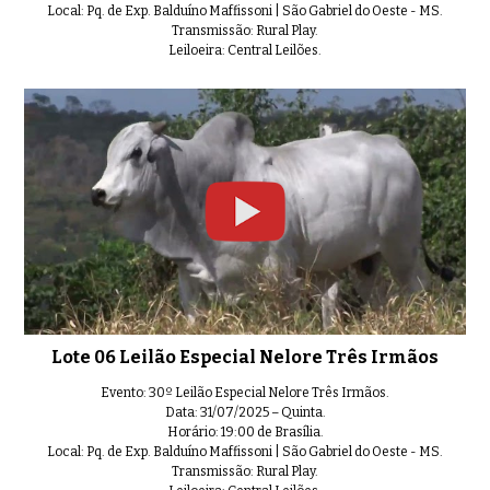
Local: Pq. de Exp. Balduíno Maffissoni | São Gabriel do Oeste - MS.
Transmissão: Rural Play.
Leiloeira: Central Leilões.
Lote 22 Leilão Especial Nelore T
0:40
Lote 23 Leilão Especial Nelore T
0:32
Lote 24 Leilão Especial Nelore T
0:38
Lote 06 Leilão Especial Nelore Três Irmãos
Evento: 30º Leilão Especial Nelore Três Irmãos.
Data: 31/07/2025 – Quinta.
Horário: 19:00 de Brasília.
Local: Pq. de Exp. Balduíno Maffissoni | São Gabriel do Oeste - MS.
Lote 25 Leilão Especial Nelore T
Transmissão: Rural Play.
0:33