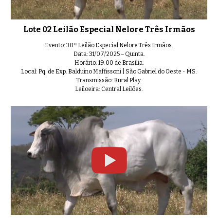
Lote 10 Leilão Especial Nelore T
01:08
Lote 02 Leilão Especial Nelore Três Irmãos
Evento: 30º Leilão Especial Nelore Três Irmãos.
Data: 31/07/2025 – Quinta.
Horário: 19:00 de Brasília.
Local: Pq. de Exp. Balduíno Maffissoni | São Gabriel do Oeste - MS.
Lote 11 Leilão Especial Nelore Tr
0:34
Transmissão: Rural Play.
Leiloeira: Central Leilões.
Lote 12 Leilão Especial Nelore Tr
0:41
Lote 13 Leilão Especial Nelore Tr
0:54