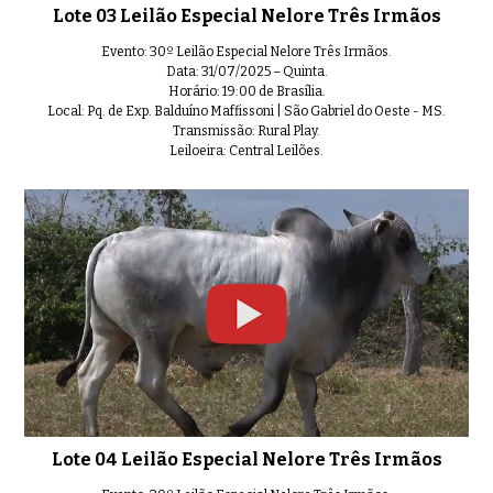
Lote 03 Leilão Especial Nelore Três Irmãos
Evento: 30º Leilão Especial Nelore Três Irmãos.
Lote 14 Leilão Especial Nelore Tr
0:36
Data: 31/07/2025 – Quinta.
Horário: 19:00 de Brasília.
Local: Pq. de Exp. Balduíno Maffissoni | São Gabriel do Oeste - MS.
Transmissão: Rural Play.
Leiloeira: Central Leilões.
Lote 15 Leilão Especial Nelore Tr
0:43
Lote 16 Leilão Especial Nelore T
0:41
Lote 17 Leilão Especial Nelore T
0:34
Lote 04 Leilão Especial Nelore Três Irmãos