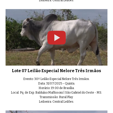
Leiloeira: Central Leilões.
Lote 26 Leilão Especial Nelore T
0:54
Lote 28 Leilão Especial Nelore T
0:31
Lote 07 Leilão Especial Nelore Três Irmãos
Evento: 30º Leilão Especial Nelore Três Irmãos.
Lote 27 Leilão Especial Nelore T
0:39
Data: 31/07/2025 – Quinta.
Horário: 19:00 de Brasília.
Local: Pq. de Exp. Balduíno Maffissoni | São Gabriel do Oeste - MS.
Transmissão: Rural Play.
Leiloeira: Central Leilões.
Lote 29 Leilão Especial Nelore T
0:40