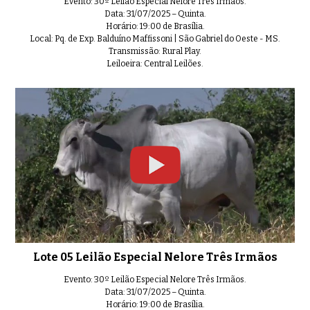
Evento: 30º Leilão Especial Nelore Três Irmãos.
Data: 31/07/2025 – Quinta.
Horário: 19:00 de Brasília.
Local: Pq. de Exp. Balduíno Maffissoni | São Gabriel do Oeste - MS.
Lote 18 Leilão Especial Nelore Tr
0:50
Transmissão: Rural Play.
Leiloeira: Central Leilões.
Lote 19 Leilão Especial Nelore T
0:45
Lote 20 Leilão Especial Nelore T
0:37
Lote 05 Leilão Especial Nelore Três Irmãos
Evento: 30º Leilão Especial Nelore Três Irmãos.
Lote 21 Leilão Especial Nelore Tr
0:34
Data: 31/07/2025 – Quinta.
Horário: 19:00 de Brasília.