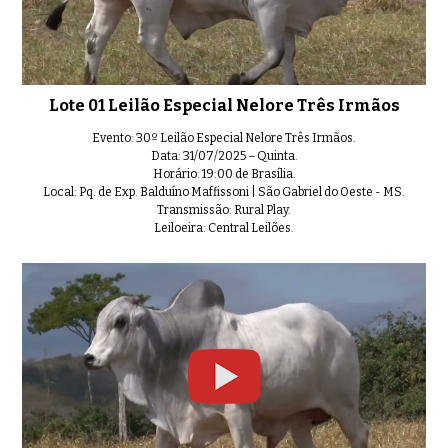
Lote 06 Leilão Especial Nelore T
0:43
Lote 01 Leilão Especial Nelore Três Irmãos
Lote 07 Leilão Especial Nelore T
Evento: 30º Leilão Especial Nelore Três Irmãos.
0:38
Data: 31/07/2025 – Quinta.
Horário: 19:00 de Brasília.
Local: Pq. de Exp. Balduíno Maffissoni | São Gabriel do Oeste - MS.
Transmissão: Rural Play.
Leiloeira: Central Leilões.
Lote 08 Leilão Especial Nelore T
0:44
Lote 09 Leilão Especial Nelore T
0:43