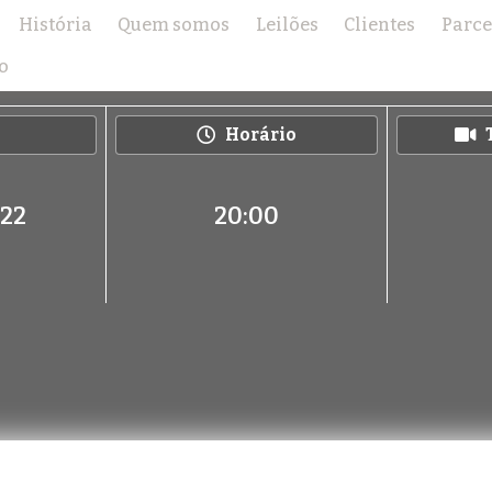
História
Quem somos
Leilões
Clientes
Parce
2º LEILÃO PRODUÇÃO MOGIANA
o
Horário
022
20:00