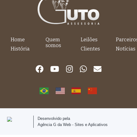
Home
Quem
Leilões
Parceiro
somos
História
Clientes
Notícias
Desenvolvido pela
Agência G da Web - Sites e Aplicativos