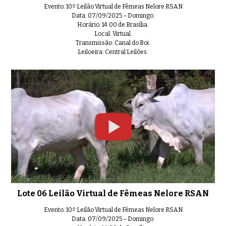
Evento: 10º Leilão Virtual de Fêmeas Nelore RSAN
Lote 23 Leilão Virtual de Fêmea
0:34
Data: 07/09/2025 – Domingo.
Horário: 14:00 de Brasília.
Local: Virtual.
Transmissão: Canal do Boi.
Leiloeira: Central Leilões.
Lote 24 Leilão Virtual de Fêmea
0:40
Lote 25 Leilão Virtual de Fêmea
0:57
Lote 27 Leilão Virtual de Fêmea
0:32
Lote 06 Leilão Virtual de Fêmeas Nelore RSAN
Evento: 10º Leilão Virtual de Fêmeas Nelore RSAN
Data: 07/09/2025 – Domingo.