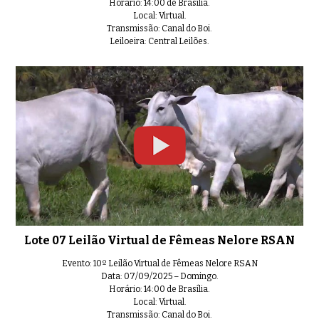
Horário: 14:00 de Brasília.
Local: Virtual.
Lote 28 Leilão Virtual de Fêmea
Transmissão: Canal do Boi.
0:57
Leiloeira: Central Leilões.
Lote 29 Leilão Virtual de Fêmea
01:01
Lote 30 Leilão Virtual de Fêmea
0:42
Lote 07 Leilão Virtual de Fêmeas Nelore RSAN
Evento: 10º Leilão Virtual de Fêmeas Nelore RSAN
Lote 31 Leilão Virtual de Fêmea
Data: 07/09/2025 – Domingo.
01:09
Horário: 14:00 de Brasília.
Local: Virtual.
Transmissão: Canal do Boi.